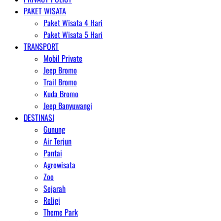
PAKET WISATA
Paket Wisata 4 Hari
Paket Wisata 5 Hari
TRANSPORT
Mobil Private
Jeep Bromo
Trail Bromo
Kuda Bromo
Jeep Banyuwangi
DESTINASI
Gunung
Air Terjun
Pantai
Agrowisata
Zoo
Sejarah
Religi
Theme Park