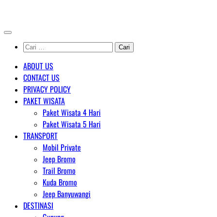
Skip
AGENT WISATA BROMO
to
content
Cari
untuk:
ABOUT US
CONTACT US
PRIVACY POLICY
PAKET WISATA
Paket Wisata 4 Hari
Paket Wisata 5 Hari
TRANSPORT
Mobil Private
Jeep Bromo
Trail Bromo
Kuda Bromo
Jeep Banyuwangi
DESTINASI