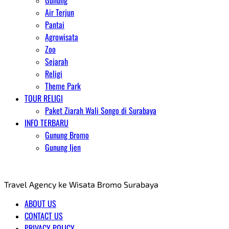
Gunung
Air Terjun
Pantai
Agrowisata
Zoo
Sejarah
Religi
Theme Park
TOUR RELIGI
Paket Ziarah Wali Songo di Surabaya
INFO TERBARU
Gunung Bromo
Gunung Ijen
AGENT WISATA BROMO
Travel Agency ke Wisata Bromo Surabaya
ABOUT US
CONTACT US
PRIVACY POLICY