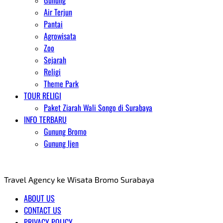
Gunung
Air Terjun
Pantai
Agrowisata
Zoo
Sejarah
Religi
Theme Park
TOUR RELIGI
Paket Ziarah Wali Songo di Surabaya
INFO TERBARU
Gunung Bromo
Gunung Ijen
AGENT WISATA BROMO
Travel Agency ke Wisata Bromo Surabaya
ABOUT US
CONTACT US
PRIVACY POLICY