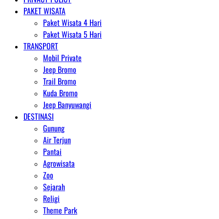
PAKET WISATA
Paket Wisata 4 Hari
Paket Wisata 5 Hari
TRANSPORT
Mobil Private
Jeep Bromo
Trail Bromo
Kuda Bromo
Jeep Banyuwangi
DESTINASI
Gunung
Air Terjun
Pantai
Agrowisata
Zoo
Sejarah
Religi
Theme Park