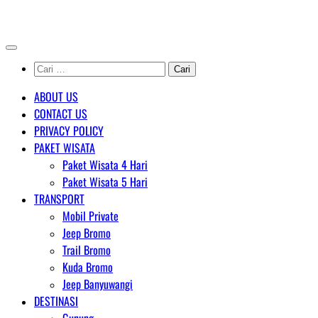
Skip
AGENT WISATA BROMO
to
content
Cari
untuk:
ABOUT US
CONTACT US
PRIVACY POLICY
PAKET WISATA
Paket Wisata 4 Hari
Paket Wisata 5 Hari
TRANSPORT
Mobil Private
Jeep Bromo
Trail Bromo
Kuda Bromo
Jeep Banyuwangi
DESTINASI