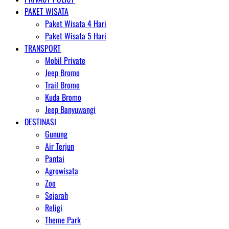
PAKET WISATA
Paket Wisata 4 Hari
Paket Wisata 5 Hari
TRANSPORT
Mobil Private
Jeep Bromo
Trail Bromo
Kuda Bromo
Jeep Banyuwangi
DESTINASI
Gunung
Air Terjun
Pantai
Agrowisata
Zoo
Sejarah
Religi
Theme Park