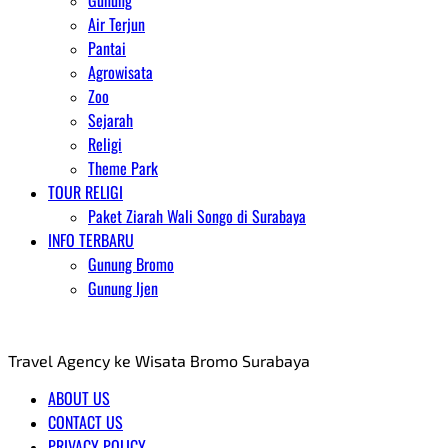
Gunung
Air Terjun
Pantai
Agrowisata
Zoo
Sejarah
Religi
Theme Park
TOUR RELIGI
Paket Ziarah Wali Songo di Surabaya
INFO TERBARU
Gunung Bromo
Gunung Ijen
AGENT WISATA BROMO
Travel Agency ke Wisata Bromo Surabaya
ABOUT US
CONTACT US
PRIVACY POLICY