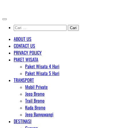
Skip
AGENT WISATA BROMO
to
content
Cari
untuk:
ABOUT US
CONTACT US
PRIVACY POLICY
PAKET WISATA
Paket Wisata 4 Hari
Paket Wisata 5 Hari
TRANSPORT
Mobil Private
Jeep Bromo
Trail Bromo
Kuda Bromo
Jeep Banyuwangi
DESTINASI