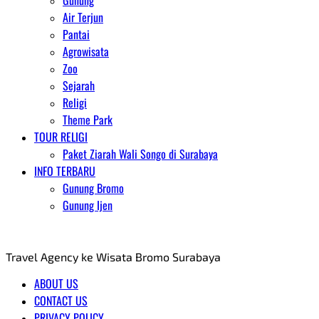
Gunung
Air Terjun
Pantai
Agrowisata
Zoo
Sejarah
Religi
Theme Park
TOUR RELIGI
Paket Ziarah Wali Songo di Surabaya
INFO TERBARU
Gunung Bromo
Gunung Ijen
AGENT WISATA BROMO
Travel Agency ke Wisata Bromo Surabaya
ABOUT US
CONTACT US
PRIVACY POLICY