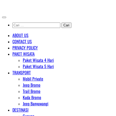
Skip
AGENT WISATA BROMO
to
content
Cari
untuk:
ABOUT US
CONTACT US
PRIVACY POLICY
PAKET WISATA
Paket Wisata 4 Hari
Paket Wisata 5 Hari
TRANSPORT
Mobil Private
Jeep Bromo
Trail Bromo
Kuda Bromo
Jeep Banyuwangi
DESTINASI