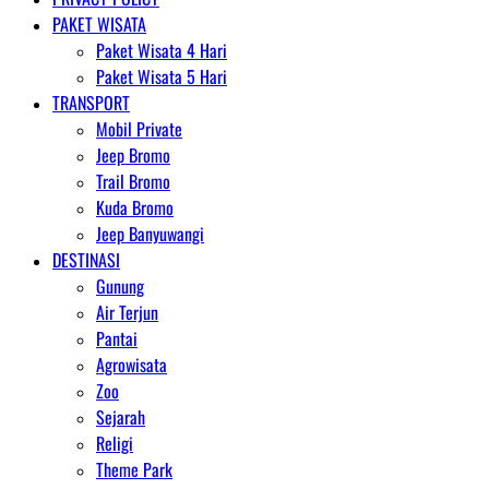
PAKET WISATA
Paket Wisata 4 Hari
Paket Wisata 5 Hari
TRANSPORT
Mobil Private
Jeep Bromo
Trail Bromo
Kuda Bromo
Jeep Banyuwangi
DESTINASI
Gunung
Air Terjun
Pantai
Agrowisata
Zoo
Sejarah
Religi
Theme Park