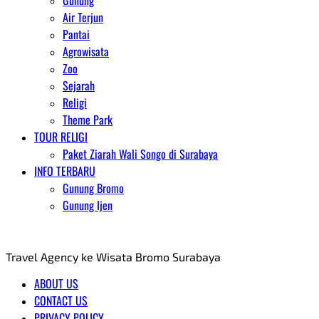
Gunung
Air Terjun
Pantai
Agrowisata
Zoo
Sejarah
Religi
Theme Park
TOUR RELIGI
Paket Ziarah Wali Songo di Surabaya
INFO TERBARU
Gunung Bromo
Gunung Ijen
AGENT WISATA BROMO
Travel Agency ke Wisata Bromo Surabaya
ABOUT US
CONTACT US
PRIVACY POLICY