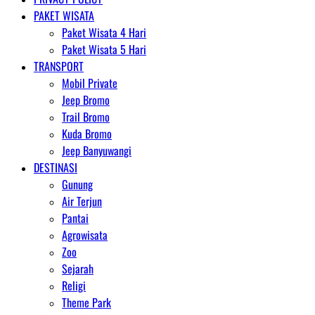
PAKET WISATA
Paket Wisata 4 Hari
Paket Wisata 5 Hari
TRANSPORT
Mobil Private
Jeep Bromo
Trail Bromo
Kuda Bromo
Jeep Banyuwangi
DESTINASI
Gunung
Air Terjun
Pantai
Agrowisata
Zoo
Sejarah
Religi
Theme Park