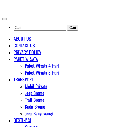
Skip
AGENT WISATA BROMO
to
content
Cari
untuk:
ABOUT US
CONTACT US
PRIVACY POLICY
PAKET WISATA
Paket Wisata 4 Hari
Paket Wisata 5 Hari
TRANSPORT
Mobil Private
Jeep Bromo
Trail Bromo
Kuda Bromo
Jeep Banyuwangi
DESTINASI