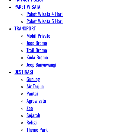
PAKET WISATA
Paket Wisata 4 Hari
Paket Wisata 5 Hari
TRANSPORT
Mobil Private
Jeep Bromo
Trail Bromo
Kuda Bromo
Jeep Banyuwangi
DESTINASI
Gunung
Air Terjun
Pantai
Agrowisata
Zoo
Sejarah
Religi
Theme Park