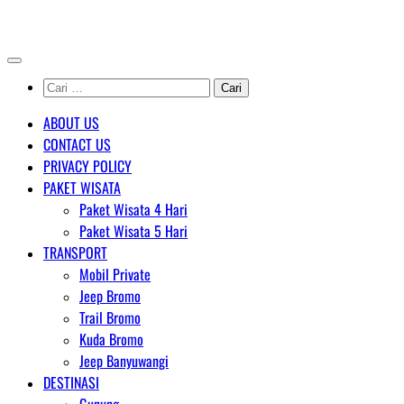
Skip
AGENT WISATA BROMO
to
content
Cari
untuk:
ABOUT US
CONTACT US
PRIVACY POLICY
PAKET WISATA
Paket Wisata 4 Hari
Paket Wisata 5 Hari
TRANSPORT
Mobil Private
Jeep Bromo
Trail Bromo
Kuda Bromo
Jeep Banyuwangi
DESTINASI