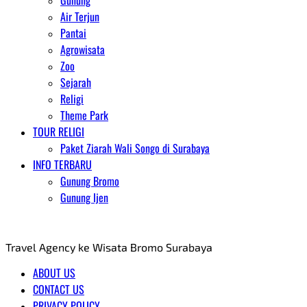
Gunung
Air Terjun
Pantai
Agrowisata
Zoo
Sejarah
Religi
Theme Park
TOUR RELIGI
Paket Ziarah Wali Songo di Surabaya
INFO TERBARU
Gunung Bromo
Gunung Ijen
AGENT WISATA BROMO
Travel Agency ke Wisata Bromo Surabaya
ABOUT US
CONTACT US
PRIVACY POLICY