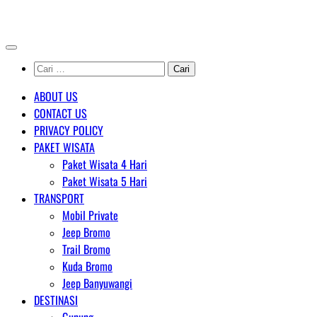
Skip
AGENT WISATA BROMO
to
content
Cari
untuk:
ABOUT US
CONTACT US
PRIVACY POLICY
PAKET WISATA
Paket Wisata 4 Hari
Paket Wisata 5 Hari
TRANSPORT
Mobil Private
Jeep Bromo
Trail Bromo
Kuda Bromo
Jeep Banyuwangi
DESTINASI