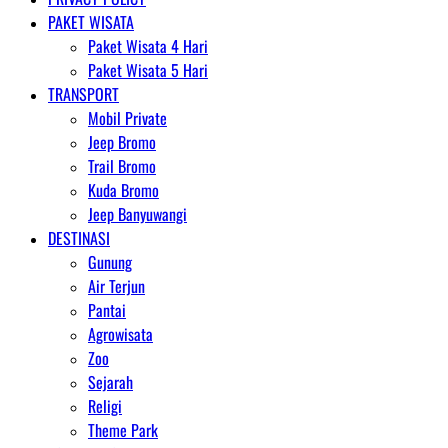
PAKET WISATA
Paket Wisata 4 Hari
Paket Wisata 5 Hari
TRANSPORT
Mobil Private
Jeep Bromo
Trail Bromo
Kuda Bromo
Jeep Banyuwangi
DESTINASI
Gunung
Air Terjun
Pantai
Agrowisata
Zoo
Sejarah
Religi
Theme Park