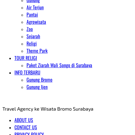
Gunung
Air Terjun
Pantai
Agrowisata
Zoo
Sejarah
Religi
Theme Park
TOUR RELIGI
Paket Ziarah Wali Songo di Surabaya
INFO TERBARU
Gunung Bromo
Gunung Ijen
AGENT WISATA BROMO
Travel Agency ke Wisata Bromo Surabaya
ABOUT US
CONTACT US
PRIVACY POLICY