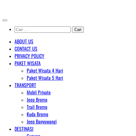
Skip
AGENT WISATA BROMO
to
content
Cari
untuk:
ABOUT US
CONTACT US
PRIVACY POLICY
PAKET WISATA
Paket Wisata 4 Hari
Paket Wisata 5 Hari
TRANSPORT
Mobil Private
Jeep Bromo
Trail Bromo
Kuda Bromo
Jeep Banyuwangi
DESTINASI