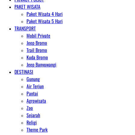
PAKET WISATA
Paket Wisata 4 Hari
Paket Wisata 5 Hari
TRANSPORT
Mobil Private
Jeep Bromo
Trail Bromo
Kuda Bromo
Jeep Banyuwangi
DESTINASI
Gunung
Air Terjun
Pantai
Agrowisata
Zoo
Sejarah
Religi
Theme Park