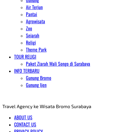
Gunung
Air Terjun
Pantai
Agrowisata
Zoo
Sejarah
Religi
Theme Park
TOUR RELIGI
Paket Ziarah Wali Songo di Surabaya
INFO TERBARU
Gunung Bromo
Gunung Ijen
AGENT WISATA BROMO
Travel Agency ke Wisata Bromo Surabaya
ABOUT US
CONTACT US
PRIVACY POLICY