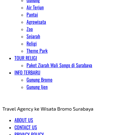
Gunung
Air Terjun
Pantai
Agrowisata
Zoo
Sejarah
Religi
Theme Park
TOUR RELIGI
Paket Ziarah Wali Songo di Surabaya
INFO TERBARU
Gunung Bromo
Gunung Ijen
AGENT WISATA BROMO
Travel Agency ke Wisata Bromo Surabaya
ABOUT US
CONTACT US
PRIVACY POLICY