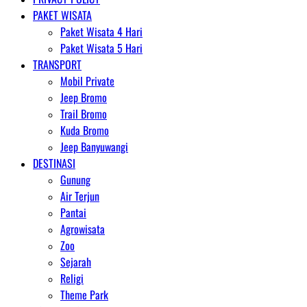
PAKET WISATA
Paket Wisata 4 Hari
Paket Wisata 5 Hari
TRANSPORT
Mobil Private
Jeep Bromo
Trail Bromo
Kuda Bromo
Jeep Banyuwangi
DESTINASI
Gunung
Air Terjun
Pantai
Agrowisata
Zoo
Sejarah
Religi
Theme Park