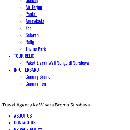
Gunung
Air Terjun
Pantai
Agrowisata
Zoo
Sejarah
Religi
Theme Park
TOUR RELIGI
Paket Ziarah Wali Songo di Surabaya
INFO TERBARU
Gunung Bromo
Gunung Ijen
AGENT WISATA BROMO
Travel Agency ke Wisata Bromo Surabaya
ABOUT US
CONTACT US
PRIVACY POLICY