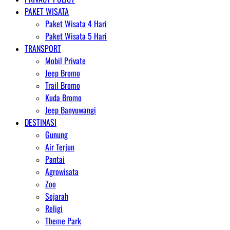
PAKET WISATA
Paket Wisata 4 Hari
Paket Wisata 5 Hari
TRANSPORT
Mobil Private
Jeep Bromo
Trail Bromo
Kuda Bromo
Jeep Banyuwangi
DESTINASI
Gunung
Air Terjun
Pantai
Agrowisata
Zoo
Sejarah
Religi
Theme Park