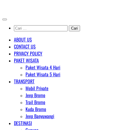
Skip
AGENT WISATA BROMO
to
content
Cari
untuk:
ABOUT US
CONTACT US
PRIVACY POLICY
PAKET WISATA
Paket Wisata 4 Hari
Paket Wisata 5 Hari
TRANSPORT
Mobil Private
Jeep Bromo
Trail Bromo
Kuda Bromo
Jeep Banyuwangi
DESTINASI