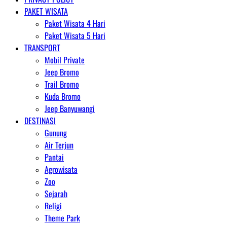
PAKET WISATA
Paket Wisata 4 Hari
Paket Wisata 5 Hari
TRANSPORT
Mobil Private
Jeep Bromo
Trail Bromo
Kuda Bromo
Jeep Banyuwangi
DESTINASI
Gunung
Air Terjun
Pantai
Agrowisata
Zoo
Sejarah
Religi
Theme Park