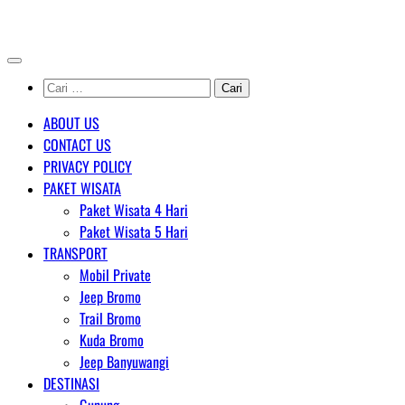
Skip
AGENT WISATA BROMO
to
content
Cari
untuk:
ABOUT US
CONTACT US
PRIVACY POLICY
PAKET WISATA
Paket Wisata 4 Hari
Paket Wisata 5 Hari
TRANSPORT
Mobil Private
Jeep Bromo
Trail Bromo
Kuda Bromo
Jeep Banyuwangi
DESTINASI