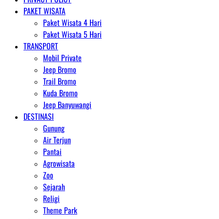
PAKET WISATA
Paket Wisata 4 Hari
Paket Wisata 5 Hari
TRANSPORT
Mobil Private
Jeep Bromo
Trail Bromo
Kuda Bromo
Jeep Banyuwangi
DESTINASI
Gunung
Air Terjun
Pantai
Agrowisata
Zoo
Sejarah
Religi
Theme Park