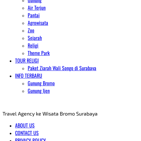
Gunung
Air Terjun
Pantai
Agrowisata
Zoo
Sejarah
Religi
Theme Park
TOUR RELIGI
Paket Ziarah Wali Songo di Surabaya
INFO TERBARU
Gunung Bromo
Gunung Ijen
AGENT WISATA BROMO
Travel Agency ke Wisata Bromo Surabaya
ABOUT US
CONTACT US
PRIVACY POLICY