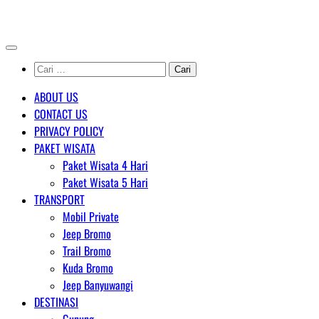
Skip
AGENT WISATA BROMO
to
content
Cari
untuk:
ABOUT US
CONTACT US
PRIVACY POLICY
PAKET WISATA
Paket Wisata 4 Hari
Paket Wisata 5 Hari
TRANSPORT
Mobil Private
Jeep Bromo
Trail Bromo
Kuda Bromo
Jeep Banyuwangi
DESTINASI