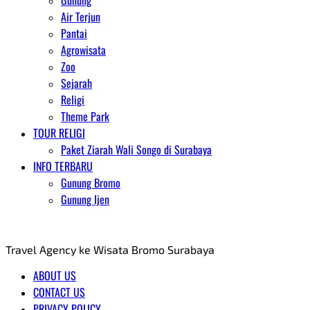
Gunung
Air Terjun
Pantai
Agrowisata
Zoo
Sejarah
Religi
Theme Park
TOUR RELIGI
Paket Ziarah Wali Songo di Surabaya
INFO TERBARU
Gunung Bromo
Gunung Ijen
AGENT WISATA BROMO
Travel Agency ke Wisata Bromo Surabaya
ABOUT US
CONTACT US
PRIVACY POLICY