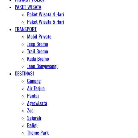
PAKET WISATA
Paket Wisata 4 Hari
Paket Wisata 5 Hari
TRANSPORT
Mobil Private
Jeep Bromo
Trail Bromo
Kuda Bromo
Jeep Banyuwangi
DESTINASI
Gunung
Air Terjun
Pantai
Agrowisata
Zoo
Sejarah
Religi
Theme Park