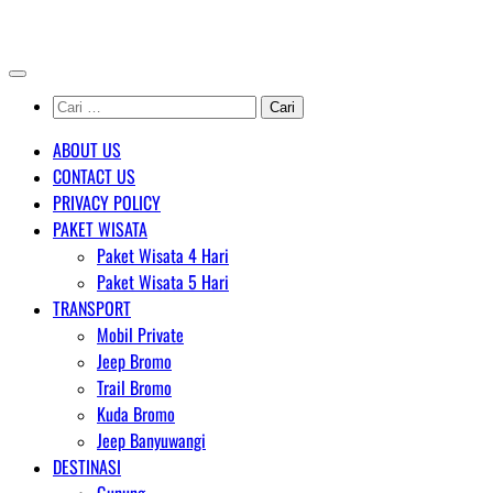
Skip
AGENT WISATA BROMO
to
content
Cari
untuk:
ABOUT US
CONTACT US
PRIVACY POLICY
PAKET WISATA
Paket Wisata 4 Hari
Paket Wisata 5 Hari
TRANSPORT
Mobil Private
Jeep Bromo
Trail Bromo
Kuda Bromo
Jeep Banyuwangi
DESTINASI