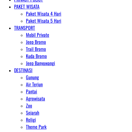
PAKET WISATA
Paket Wisata 4 Hari
Paket Wisata 5 Hari
TRANSPORT
Mobil Private
Jeep Bromo
Trail Bromo
Kuda Bromo
Jeep Banyuwangi
DESTINASI
Gunung
Air Terjun
Pantai
Agrowisata
Zoo
Sejarah
Religi
Theme Park