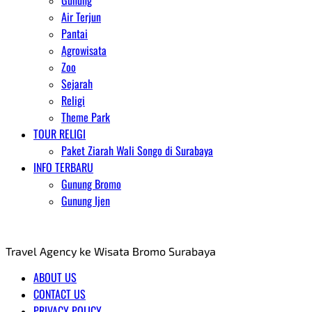
Gunung
Air Terjun
Pantai
Agrowisata
Zoo
Sejarah
Religi
Theme Park
TOUR RELIGI
Paket Ziarah Wali Songo di Surabaya
INFO TERBARU
Gunung Bromo
Gunung Ijen
AGENT WISATA BROMO
Travel Agency ke Wisata Bromo Surabaya
ABOUT US
CONTACT US
PRIVACY POLICY