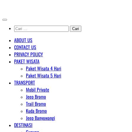
Skip
AGENT WISATA BROMO
to
content
Cari
untuk:
ABOUT US
CONTACT US
PRIVACY POLICY
PAKET WISATA
Paket Wisata 4 Hari
Paket Wisata 5 Hari
TRANSPORT
Mobil Private
Jeep Bromo
Trail Bromo
Kuda Bromo
Jeep Banyuwangi
DESTINASI