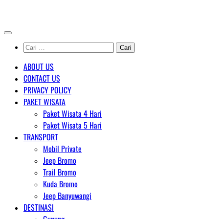
Skip
AGENT WISATA BROMO
to
content
Cari
untuk:
ABOUT US
CONTACT US
PRIVACY POLICY
PAKET WISATA
Paket Wisata 4 Hari
Paket Wisata 5 Hari
TRANSPORT
Mobil Private
Jeep Bromo
Trail Bromo
Kuda Bromo
Jeep Banyuwangi
DESTINASI