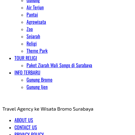
Gunung
Air Terjun
Pantai
Agrowisata
Zoo
Sejarah
Religi
Theme Park
TOUR RELIGI
Paket Ziarah Wali Songo di Surabaya
INFO TERBARU
Gunung Bromo
Gunung Ijen
AGENT WISATA BROMO
Travel Agency ke Wisata Bromo Surabaya
ABOUT US
CONTACT US
PRIVACY POLICY