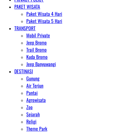
PAKET WISATA
Paket Wisata 4 Hari
Paket Wisata 5 Hari
TRANSPORT
Mobil Private
Jeep Bromo
Trail Bromo
Kuda Bromo
Jeep Banyuwangi
DESTINASI
Gunung
Air Terjun
Pantai
Agrowisata
Zoo
Sejarah
Religi
Theme Park