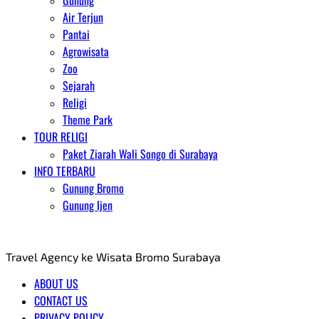
Gunung
Air Terjun
Pantai
Agrowisata
Zoo
Sejarah
Religi
Theme Park
TOUR RELIGI
Paket Ziarah Wali Songo di Surabaya
INFO TERBARU
Gunung Bromo
Gunung Ijen
AGENT WISATA BROMO
Travel Agency ke Wisata Bromo Surabaya
ABOUT US
CONTACT US
PRIVACY POLICY