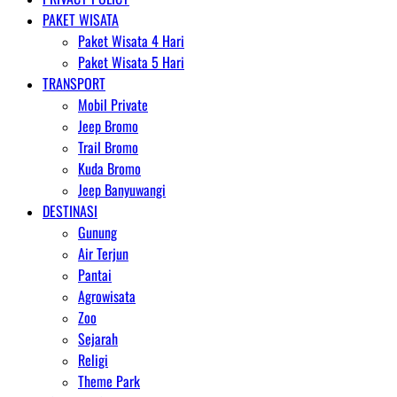
PAKET WISATA
Paket Wisata 4 Hari
Paket Wisata 5 Hari
TRANSPORT
Mobil Private
Jeep Bromo
Trail Bromo
Kuda Bromo
Jeep Banyuwangi
DESTINASI
Gunung
Air Terjun
Pantai
Agrowisata
Zoo
Sejarah
Religi
Theme Park