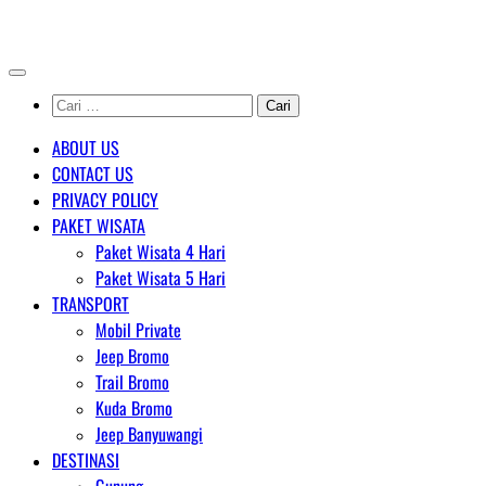
Skip
AGENT WISATA BROMO
to
content
Cari
untuk:
ABOUT US
CONTACT US
PRIVACY POLICY
PAKET WISATA
Paket Wisata 4 Hari
Paket Wisata 5 Hari
TRANSPORT
Mobil Private
Jeep Bromo
Trail Bromo
Kuda Bromo
Jeep Banyuwangi
DESTINASI