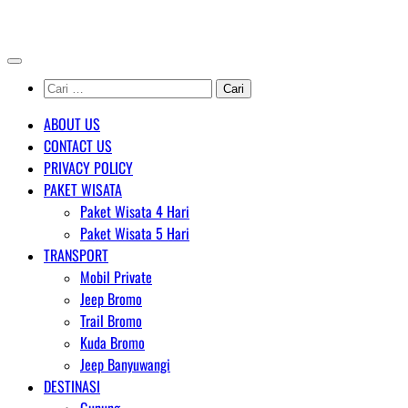
Skip
AGENT WISATA BROMO
to
content
Cari
untuk:
ABOUT US
CONTACT US
PRIVACY POLICY
PAKET WISATA
Paket Wisata 4 Hari
Paket Wisata 5 Hari
TRANSPORT
Mobil Private
Jeep Bromo
Trail Bromo
Kuda Bromo
Jeep Banyuwangi
DESTINASI