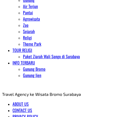
Gunung
Air Terjun
Pantai
Agrowisata
Zoo
Sejarah
Religi
Theme Park
TOUR RELIGI
Paket Ziarah Wali Songo di Surabaya
INFO TERBARU
Gunung Bromo
Gunung Ijen
AGENT WISATA BROMO
Travel Agency ke Wisata Bromo Surabaya
ABOUT US
CONTACT US
PRIVACY POLICY