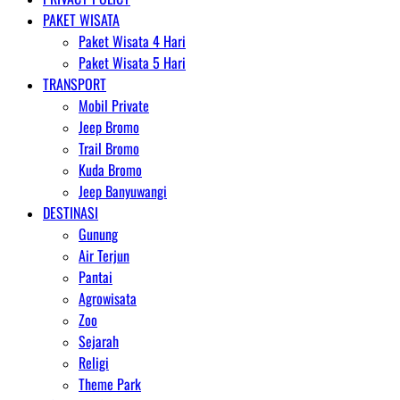
PAKET WISATA
Paket Wisata 4 Hari
Paket Wisata 5 Hari
TRANSPORT
Mobil Private
Jeep Bromo
Trail Bromo
Kuda Bromo
Jeep Banyuwangi
DESTINASI
Gunung
Air Terjun
Pantai
Agrowisata
Zoo
Sejarah
Religi
Theme Park