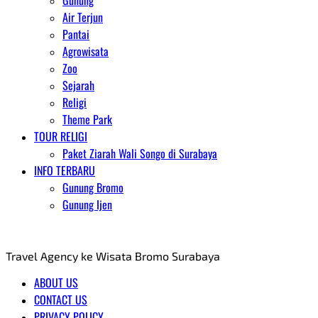
Gunung
Air Terjun
Pantai
Agrowisata
Zoo
Sejarah
Religi
Theme Park
TOUR RELIGI
Paket Ziarah Wali Songo di Surabaya
INFO TERBARU
Gunung Bromo
Gunung Ijen
AGENT WISATA BROMO
Travel Agency ke Wisata Bromo Surabaya
ABOUT US
CONTACT US
PRIVACY POLICY