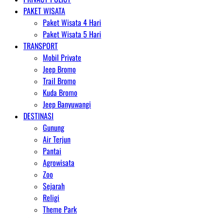
PAKET WISATA
Paket Wisata 4 Hari
Paket Wisata 5 Hari
TRANSPORT
Mobil Private
Jeep Bromo
Trail Bromo
Kuda Bromo
Jeep Banyuwangi
DESTINASI
Gunung
Air Terjun
Pantai
Agrowisata
Zoo
Sejarah
Religi
Theme Park