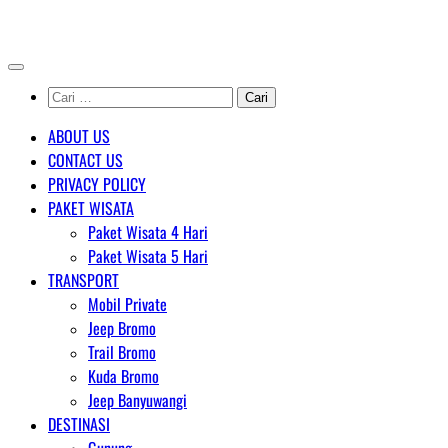
Skip
AGENT WISATA BROMO
to
content
Cari
untuk:
ABOUT US
CONTACT US
PRIVACY POLICY
PAKET WISATA
Paket Wisata 4 Hari
Paket Wisata 5 Hari
TRANSPORT
Mobil Private
Jeep Bromo
Trail Bromo
Kuda Bromo
Jeep Banyuwangi
DESTINASI