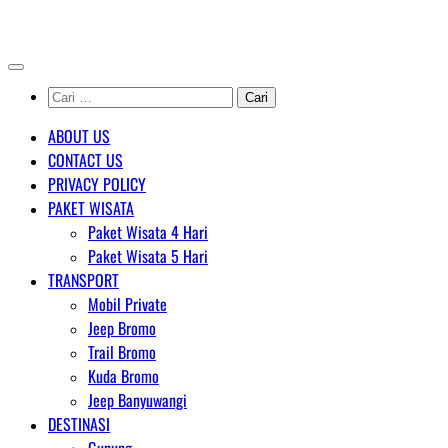
Skip
AGENT WISATA BROMO
to
content
Cari
untuk:
ABOUT US
CONTACT US
PRIVACY POLICY
PAKET WISATA
Paket Wisata 4 Hari
Paket Wisata 5 Hari
TRANSPORT
Mobil Private
Jeep Bromo
Trail Bromo
Kuda Bromo
Jeep Banyuwangi
DESTINASI