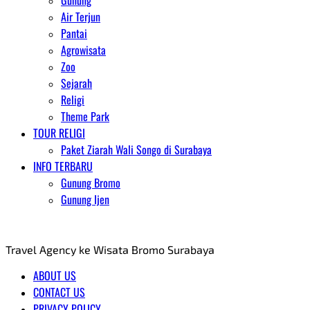
Gunung
Air Terjun
Pantai
Agrowisata
Zoo
Sejarah
Religi
Theme Park
TOUR RELIGI
Paket Ziarah Wali Songo di Surabaya
INFO TERBARU
Gunung Bromo
Gunung Ijen
AGENT WISATA BROMO
Travel Agency ke Wisata Bromo Surabaya
ABOUT US
CONTACT US
PRIVACY POLICY