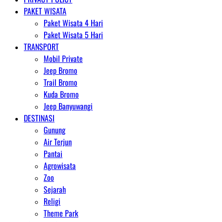
PAKET WISATA
Paket Wisata 4 Hari
Paket Wisata 5 Hari
TRANSPORT
Mobil Private
Jeep Bromo
Trail Bromo
Kuda Bromo
Jeep Banyuwangi
DESTINASI
Gunung
Air Terjun
Pantai
Agrowisata
Zoo
Sejarah
Religi
Theme Park