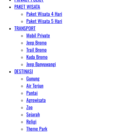
PAKET WISATA
Paket Wisata 4 Hari
Paket Wisata 5 Hari
TRANSPORT
Mobil Private
Jeep Bromo
Trail Bromo
Kuda Bromo
Jeep Banyuwangi
DESTINASI
Gunung
Air Terjun
Pantai
Agrowisata
Zoo
Sejarah
Religi
Theme Park