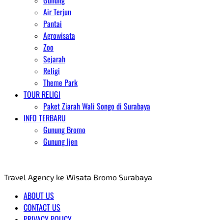
Gunung
Air Terjun
Pantai
Agrowisata
Zoo
Sejarah
Religi
Theme Park
TOUR RELIGI
Paket Ziarah Wali Songo di Surabaya
INFO TERBARU
Gunung Bromo
Gunung Ijen
AGENT WISATA BROMO
Travel Agency ke Wisata Bromo Surabaya
ABOUT US
CONTACT US
PRIVACY POLICY