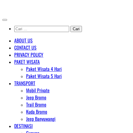
Skip
AGENT WISATA BROMO
to
content
Cari
untuk:
ABOUT US
CONTACT US
PRIVACY POLICY
PAKET WISATA
Paket Wisata 4 Hari
Paket Wisata 5 Hari
TRANSPORT
Mobil Private
Jeep Bromo
Trail Bromo
Kuda Bromo
Jeep Banyuwangi
DESTINASI