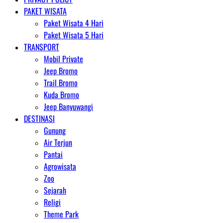
PAKET WISATA
Paket Wisata 4 Hari
Paket Wisata 5 Hari
TRANSPORT
Mobil Private
Jeep Bromo
Trail Bromo
Kuda Bromo
Jeep Banyuwangi
DESTINASI
Gunung
Air Terjun
Pantai
Agrowisata
Zoo
Sejarah
Religi
Theme Park