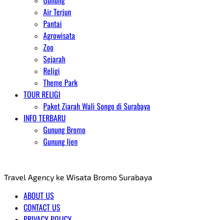
Gunung
Air Terjun
Pantai
Agrowisata
Zoo
Sejarah
Religi
Theme Park
TOUR RELIGI
Paket Ziarah Wali Songo di Surabaya
INFO TERBARU
Gunung Bromo
Gunung Ijen
AGENT WISATA BROMO
Travel Agency ke Wisata Bromo Surabaya
ABOUT US
CONTACT US
PRIVACY POLICY