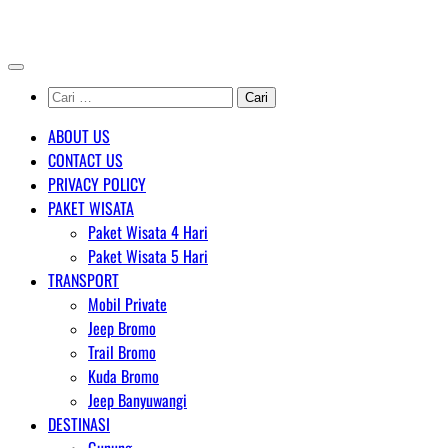
Skip
AGENT WISATA BROMO
to
content
Cari
untuk:
ABOUT US
CONTACT US
PRIVACY POLICY
PAKET WISATA
Paket Wisata 4 Hari
Paket Wisata 5 Hari
TRANSPORT
Mobil Private
Jeep Bromo
Trail Bromo
Kuda Bromo
Jeep Banyuwangi
DESTINASI