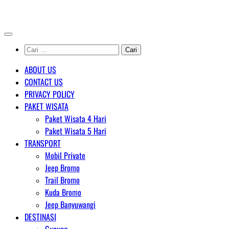
Skip
AGENT WISATA BROMO
to
content
Cari
untuk:
ABOUT US
CONTACT US
PRIVACY POLICY
PAKET WISATA
Paket Wisata 4 Hari
Paket Wisata 5 Hari
TRANSPORT
Mobil Private
Jeep Bromo
Trail Bromo
Kuda Bromo
Jeep Banyuwangi
DESTINASI