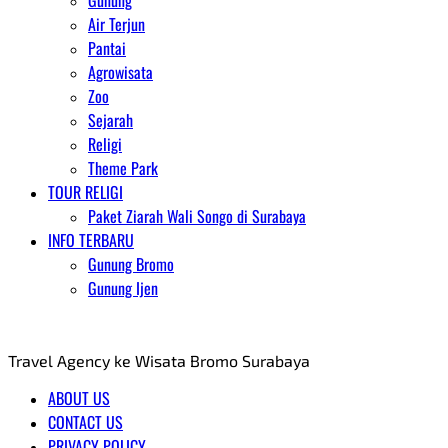
Gunung
Air Terjun
Pantai
Agrowisata
Zoo
Sejarah
Religi
Theme Park
TOUR RELIGI
Paket Ziarah Wali Songo di Surabaya
INFO TERBARU
Gunung Bromo
Gunung Ijen
AGENT WISATA BROMO
Travel Agency ke Wisata Bromo Surabaya
ABOUT US
CONTACT US
PRIVACY POLICY