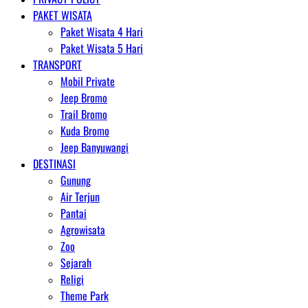
PAKET WISATA
Paket Wisata 4 Hari
Paket Wisata 5 Hari
TRANSPORT
Mobil Private
Jeep Bromo
Trail Bromo
Kuda Bromo
Jeep Banyuwangi
DESTINASI
Gunung
Air Terjun
Pantai
Agrowisata
Zoo
Sejarah
Religi
Theme Park