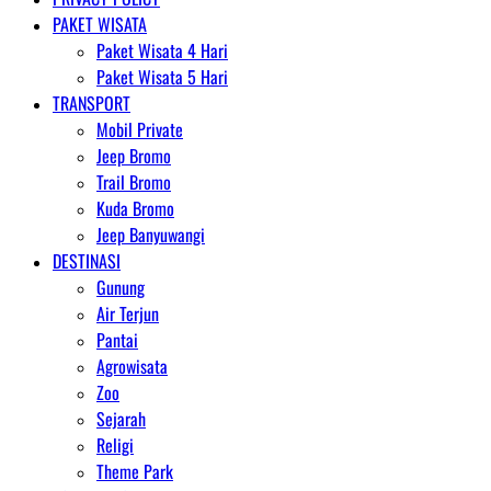
PAKET WISATA
Paket Wisata 4 Hari
Paket Wisata 5 Hari
TRANSPORT
Mobil Private
Jeep Bromo
Trail Bromo
Kuda Bromo
Jeep Banyuwangi
DESTINASI
Gunung
Air Terjun
Pantai
Agrowisata
Zoo
Sejarah
Religi
Theme Park