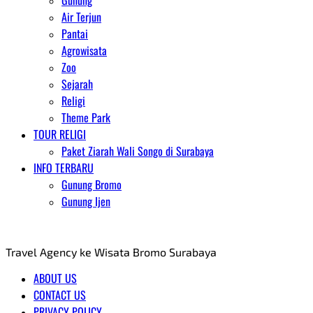
Gunung
Air Terjun
Pantai
Agrowisata
Zoo
Sejarah
Religi
Theme Park
TOUR RELIGI
Paket Ziarah Wali Songo di Surabaya
INFO TERBARU
Gunung Bromo
Gunung Ijen
AGENT WISATA BROMO
Travel Agency ke Wisata Bromo Surabaya
ABOUT US
CONTACT US
PRIVACY POLICY