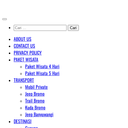
Skip
AGENT WISATA BROMO
to
content
Cari
untuk:
ABOUT US
CONTACT US
PRIVACY POLICY
PAKET WISATA
Paket Wisata 4 Hari
Paket Wisata 5 Hari
TRANSPORT
Mobil Private
Jeep Bromo
Trail Bromo
Kuda Bromo
Jeep Banyuwangi
DESTINASI