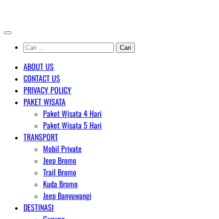
Skip
AGENT WISATA BROMO
to
content
Cari
untuk:
ABOUT US
CONTACT US
PRIVACY POLICY
PAKET WISATA
Paket Wisata 4 Hari
Paket Wisata 5 Hari
TRANSPORT
Mobil Private
Jeep Bromo
Trail Bromo
Kuda Bromo
Jeep Banyuwangi
DESTINASI