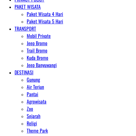
PAKET WISATA
Paket Wisata 4 Hari
Paket Wisata 5 Hari
TRANSPORT
Mobil Private
Jeep Bromo
Trail Bromo
Kuda Bromo
Jeep Banyuwangi
DESTINASI
Gunung
Air Terjun
Pantai
Agrowisata
Zoo
Sejarah
Religi
Theme Park