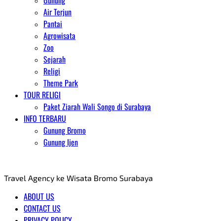
Gunung
Air Terjun
Pantai
Agrowisata
Zoo
Sejarah
Religi
Theme Park
TOUR RELIGI
Paket Ziarah Wali Songo di Surabaya
INFO TERBARU
Gunung Bromo
Gunung Ijen
AGENT WISATA BROMO
Travel Agency ke Wisata Bromo Surabaya
ABOUT US
CONTACT US
PRIVACY POLICY