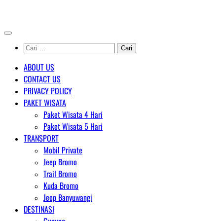
Skip
AGENT WISATA BROMO
to
content
Cari
untuk:
ABOUT US
CONTACT US
PRIVACY POLICY
PAKET WISATA
Paket Wisata 4 Hari
Paket Wisata 5 Hari
TRANSPORT
Mobil Private
Jeep Bromo
Trail Bromo
Kuda Bromo
Jeep Banyuwangi
DESTINASI