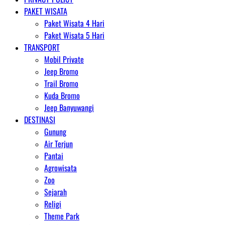
PAKET WISATA
Paket Wisata 4 Hari
Paket Wisata 5 Hari
TRANSPORT
Mobil Private
Jeep Bromo
Trail Bromo
Kuda Bromo
Jeep Banyuwangi
DESTINASI
Gunung
Air Terjun
Pantai
Agrowisata
Zoo
Sejarah
Religi
Theme Park