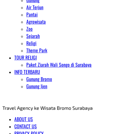
Gunung
Air Terjun
Pantai
Agrowisata
Zoo
Sejarah
Religi
Theme Park
TOUR RELIGI
Paket Ziarah Wali Songo di Surabaya
INFO TERBARU
Gunung Bromo
Gunung Ijen
AGENT WISATA BROMO
Travel Agency ke Wisata Bromo Surabaya
ABOUT US
CONTACT US
PRIVACY POLICY