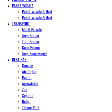
PAKET WISATA
Paket Wisata 4 Hari
Paket Wisata 5 Hari
TRANSPORT
Mobil Private
Jeep Bromo
Trail Bromo
Kuda Bromo
Jeep Banyuwangi
DESTINASI
Gunung
Air Terjun
Pantai
Agrowisata
Zoo
Sejarah
Religi
Theme Park