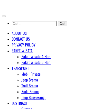
Skip
AGENT WISATA BROMO
to
content
Cari
untuk:
ABOUT US
CONTACT US
PRIVACY POLICY
PAKET WISATA
Paket Wisata 4 Hari
Paket Wisata 5 Hari
TRANSPORT
Mobil Private
Jeep Bromo
Trail Bromo
Kuda Bromo
Jeep Banyuwangi
DESTINASI