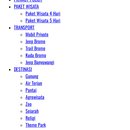
PAKET WISATA
Paket Wisata 4 Hari
Paket Wisata 5 Hari
TRANSPORT
Mobil Private
Jeep Bromo
Trail Bromo
Kuda Bromo
Jeep Banyuwangi
DESTINASI
Gunung
Air Terjun
Pantai
Agrowisata
Zoo
Sejarah
Religi
Theme Park