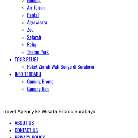
Gunung
Air Terjun
Pantai
Agrowisata
Zoo
Sejarah
Religi
Theme Park
TOUR RELIGI
Paket Ziarah Wali Songo di Surabaya
INFO TERBARU
Gunung Bromo
Gunung Ijen
AGENT WISATA BROMO
Travel Agency ke Wisata Bromo Surabaya
ABOUT US
CONTACT US
PRIVACY POLICY