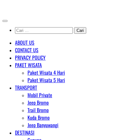
Skip
AGENT WISATA BROMO
to
content
Cari
untuk:
ABOUT US
CONTACT US
PRIVACY POLICY
PAKET WISATA
Paket Wisata 4 Hari
Paket Wisata 5 Hari
TRANSPORT
Mobil Private
Jeep Bromo
Trail Bromo
Kuda Bromo
Jeep Banyuwangi
DESTINASI