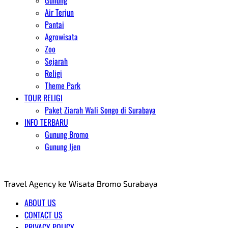
Gunung
Air Terjun
Pantai
Agrowisata
Zoo
Sejarah
Religi
Theme Park
TOUR RELIGI
Paket Ziarah Wali Songo di Surabaya
INFO TERBARU
Gunung Bromo
Gunung Ijen
AGENT WISATA BROMO
Travel Agency ke Wisata Bromo Surabaya
ABOUT US
CONTACT US
PRIVACY POLICY