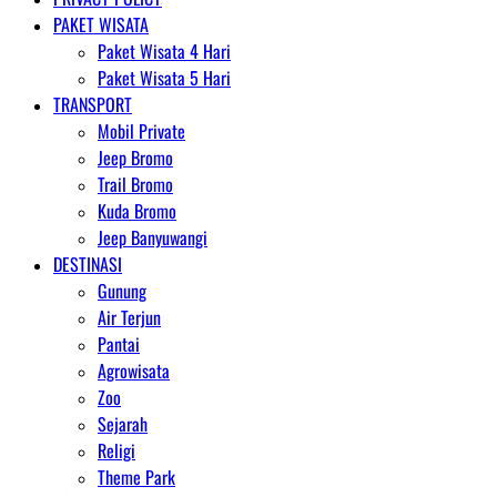
PAKET WISATA
Paket Wisata 4 Hari
Paket Wisata 5 Hari
TRANSPORT
Mobil Private
Jeep Bromo
Trail Bromo
Kuda Bromo
Jeep Banyuwangi
DESTINASI
Gunung
Air Terjun
Pantai
Agrowisata
Zoo
Sejarah
Religi
Theme Park