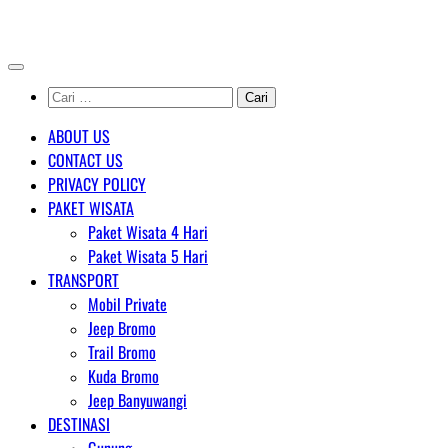
Skip
AGENT WISATA BROMO
to
content
Cari
untuk:
ABOUT US
CONTACT US
PRIVACY POLICY
PAKET WISATA
Paket Wisata 4 Hari
Paket Wisata 5 Hari
TRANSPORT
Mobil Private
Jeep Bromo
Trail Bromo
Kuda Bromo
Jeep Banyuwangi
DESTINASI