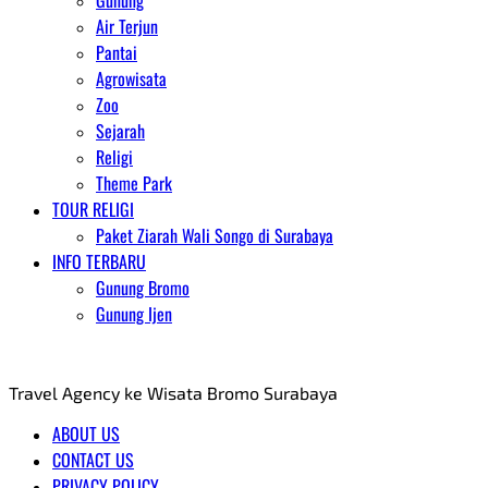
Gunung
Air Terjun
Pantai
Agrowisata
Zoo
Sejarah
Religi
Theme Park
TOUR RELIGI
Paket Ziarah Wali Songo di Surabaya
INFO TERBARU
Gunung Bromo
Gunung Ijen
AGENT WISATA BROMO
Travel Agency ke Wisata Bromo Surabaya
ABOUT US
CONTACT US
PRIVACY POLICY