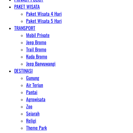
PAKET WISATA
Paket Wisata 4 Hari
Paket Wisata 5 Hari
TRANSPORT
Mobil Private
Jeep Bromo
Trail Bromo
Kuda Bromo
Jeep Banyuwangi
DESTINASI
Gunung
Air Terjun
Pantai
Agrowisata
Zoo
Sejarah
Religi
Theme Park