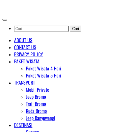
Skip
AGENT WISATA BROMO
to
content
Cari
untuk:
ABOUT US
CONTACT US
PRIVACY POLICY
PAKET WISATA
Paket Wisata 4 Hari
Paket Wisata 5 Hari
TRANSPORT
Mobil Private
Jeep Bromo
Trail Bromo
Kuda Bromo
Jeep Banyuwangi
DESTINASI