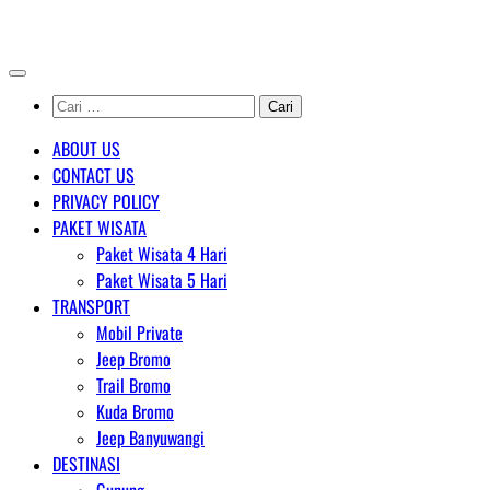
Skip
AGENT WISATA BROMO
to
content
Cari
untuk:
ABOUT US
CONTACT US
PRIVACY POLICY
PAKET WISATA
Paket Wisata 4 Hari
Paket Wisata 5 Hari
TRANSPORT
Mobil Private
Jeep Bromo
Trail Bromo
Kuda Bromo
Jeep Banyuwangi
DESTINASI