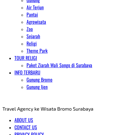
Gunung
Air Terjun
Pantai
Agrowisata
Zoo
Sejarah
Religi
Theme Park
TOUR RELIGI
Paket Ziarah Wali Songo di Surabaya
INFO TERBARU
Gunung Bromo
Gunung Ijen
AGENT WISATA BROMO
Travel Agency ke Wisata Bromo Surabaya
ABOUT US
CONTACT US
PRIVACY POLICY