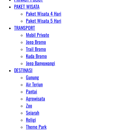
PAKET WISATA
Paket Wisata 4 Hari
Paket Wisata 5 Hari
TRANSPORT
Mobil Private
Jeep Bromo
Trail Bromo
Kuda Bromo
Jeep Banyuwangi
DESTINASI
Gunung
Air Terjun
Pantai
Agrowisata
Zoo
Sejarah
Religi
Theme Park