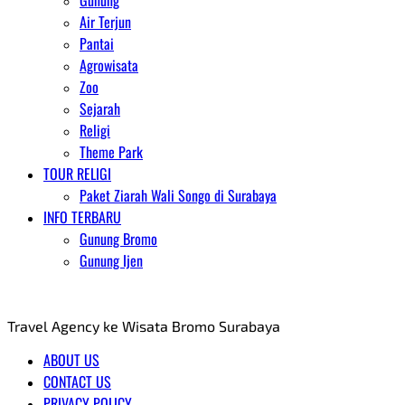
Gunung
Air Terjun
Pantai
Agrowisata
Zoo
Sejarah
Religi
Theme Park
TOUR RELIGI
Paket Ziarah Wali Songo di Surabaya
INFO TERBARU
Gunung Bromo
Gunung Ijen
AGENT WISATA BROMO
Travel Agency ke Wisata Bromo Surabaya
ABOUT US
CONTACT US
PRIVACY POLICY