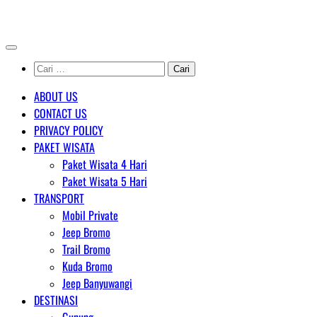
Skip
AGENT WISATA BROMO
to
content
Cari
untuk:
ABOUT US
CONTACT US
PRIVACY POLICY
PAKET WISATA
Paket Wisata 4 Hari
Paket Wisata 5 Hari
TRANSPORT
Mobil Private
Jeep Bromo
Trail Bromo
Kuda Bromo
Jeep Banyuwangi
DESTINASI