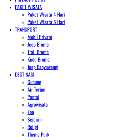
PAKET WISATA
Paket Wisata 4 Hari
Paket Wisata 5 Hari
TRANSPORT
Mobil Private
Jeep Bromo
Trail Bromo
Kuda Bromo
Jeep Banyuwangi
DESTINASI
Gunung
Air Terjun
Pantai
Agrowisata
Zoo
Sejarah
Religi
Theme Park