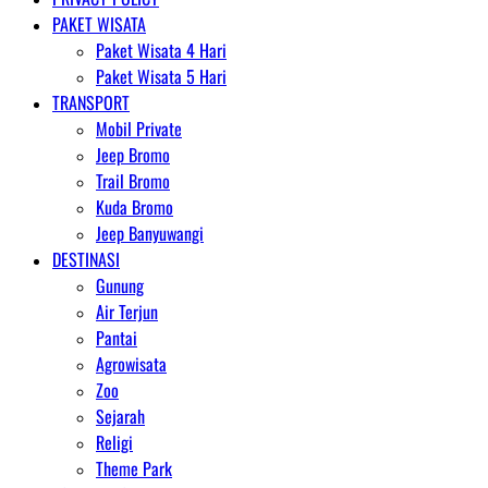
PAKET WISATA
Paket Wisata 4 Hari
Paket Wisata 5 Hari
TRANSPORT
Mobil Private
Jeep Bromo
Trail Bromo
Kuda Bromo
Jeep Banyuwangi
DESTINASI
Gunung
Air Terjun
Pantai
Agrowisata
Zoo
Sejarah
Religi
Theme Park