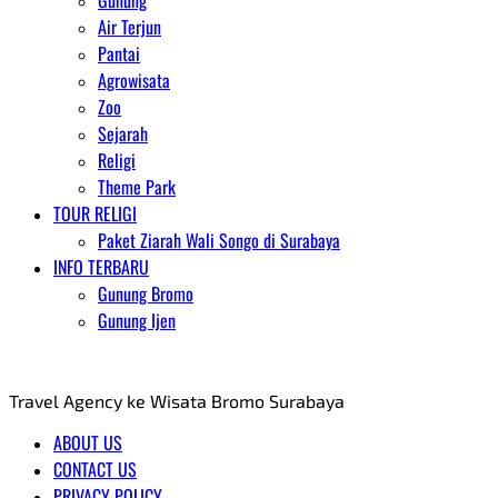
Gunung
Air Terjun
Pantai
Agrowisata
Zoo
Sejarah
Religi
Theme Park
TOUR RELIGI
Paket Ziarah Wali Songo di Surabaya
INFO TERBARU
Gunung Bromo
Gunung Ijen
AGENT WISATA BROMO
Travel Agency ke Wisata Bromo Surabaya
ABOUT US
CONTACT US
PRIVACY POLICY