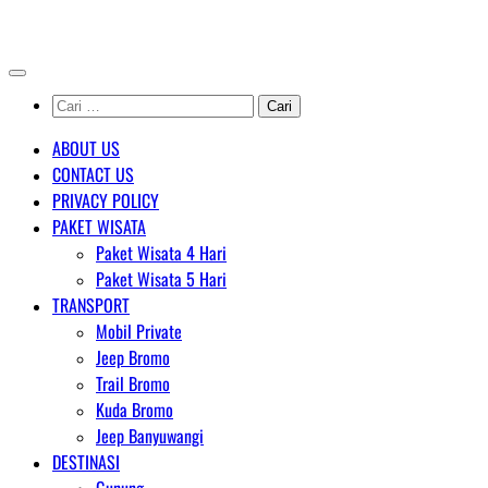
Skip
AGENT WISATA BROMO
to
content
Cari
untuk:
ABOUT US
CONTACT US
PRIVACY POLICY
PAKET WISATA
Paket Wisata 4 Hari
Paket Wisata 5 Hari
TRANSPORT
Mobil Private
Jeep Bromo
Trail Bromo
Kuda Bromo
Jeep Banyuwangi
DESTINASI