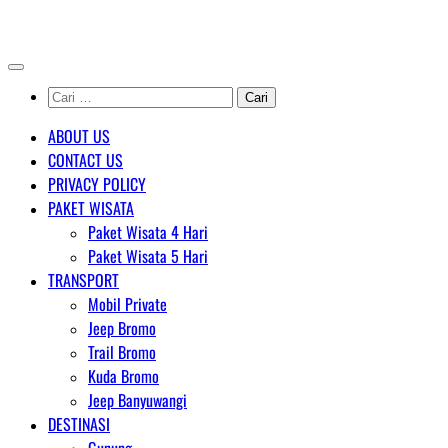
Skip
AGENT WISATA BROMO
to
content
Cari
untuk:
ABOUT US
CONTACT US
PRIVACY POLICY
PAKET WISATA
Paket Wisata 4 Hari
Paket Wisata 5 Hari
TRANSPORT
Mobil Private
Jeep Bromo
Trail Bromo
Kuda Bromo
Jeep Banyuwangi
DESTINASI