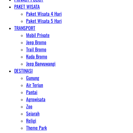
PAKET WISATA
Paket Wisata 4 Hari
Paket Wisata 5 Hari
TRANSPORT
Mobil Private
Jeep Bromo
Trail Bromo
Kuda Bromo
Jeep Banyuwangi
DESTINASI
Gunung
Air Terjun
Pantai
Agrowisata
Zoo
Sejarah
Religi
Theme Park