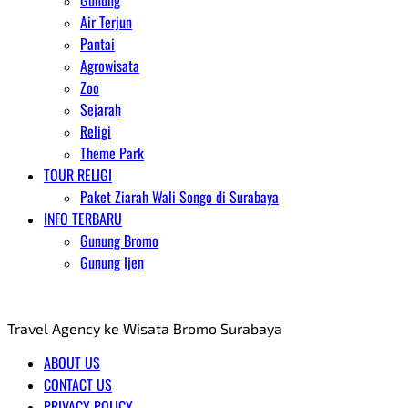
Gunung
Air Terjun
Pantai
Agrowisata
Zoo
Sejarah
Religi
Theme Park
TOUR RELIGI
Paket Ziarah Wali Songo di Surabaya
INFO TERBARU
Gunung Bromo
Gunung Ijen
AGENT WISATA BROMO
Travel Agency ke Wisata Bromo Surabaya
ABOUT US
CONTACT US
PRIVACY POLICY