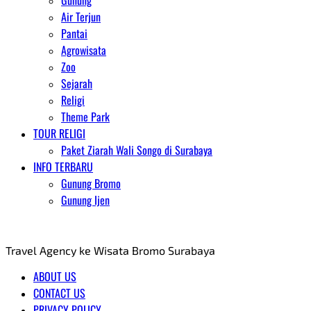
Gunung
Air Terjun
Pantai
Agrowisata
Zoo
Sejarah
Religi
Theme Park
TOUR RELIGI
Paket Ziarah Wali Songo di Surabaya
INFO TERBARU
Gunung Bromo
Gunung Ijen
AGENT WISATA BROMO
Travel Agency ke Wisata Bromo Surabaya
ABOUT US
CONTACT US
PRIVACY POLICY