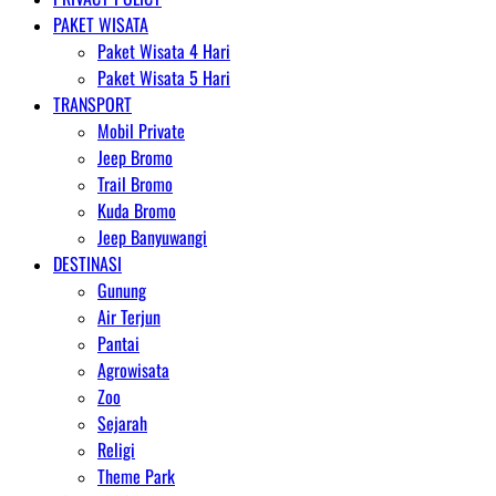
PAKET WISATA
Paket Wisata 4 Hari
Paket Wisata 5 Hari
TRANSPORT
Mobil Private
Jeep Bromo
Trail Bromo
Kuda Bromo
Jeep Banyuwangi
DESTINASI
Gunung
Air Terjun
Pantai
Agrowisata
Zoo
Sejarah
Religi
Theme Park