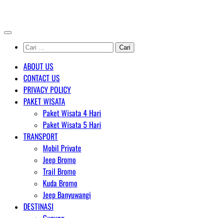
Skip
AGENT WISATA BROMO
to
content
Cari
untuk:
ABOUT US
CONTACT US
PRIVACY POLICY
PAKET WISATA
Paket Wisata 4 Hari
Paket Wisata 5 Hari
TRANSPORT
Mobil Private
Jeep Bromo
Trail Bromo
Kuda Bromo
Jeep Banyuwangi
DESTINASI