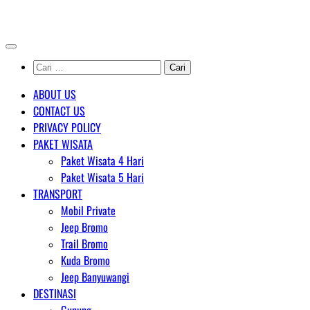
Skip
AGENT WISATA BROMO
to
content
Cari
untuk:
ABOUT US
CONTACT US
PRIVACY POLICY
PAKET WISATA
Paket Wisata 4 Hari
Paket Wisata 5 Hari
TRANSPORT
Mobil Private
Jeep Bromo
Trail Bromo
Kuda Bromo
Jeep Banyuwangi
DESTINASI