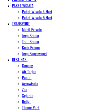
PAKET WISATA
Paket Wisata 4 Hari
Paket Wisata 5 Hari
TRANSPORT
Mobil Private
Jeep Bromo
Trail Bromo
Kuda Bromo
Jeep Banyuwangi
DESTINASI
Gunung
Air Terjun
Pantai
Agrowisata
Zoo
Sejarah
Religi
Theme Park