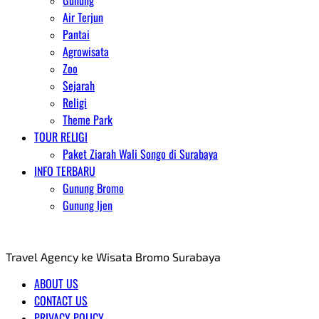
Gunung
Air Terjun
Pantai
Agrowisata
Zoo
Sejarah
Religi
Theme Park
TOUR RELIGI
Paket Ziarah Wali Songo di Surabaya
INFO TERBARU
Gunung Bromo
Gunung Ijen
AGENT WISATA BROMO
Travel Agency ke Wisata Bromo Surabaya
ABOUT US
CONTACT US
PRIVACY POLICY