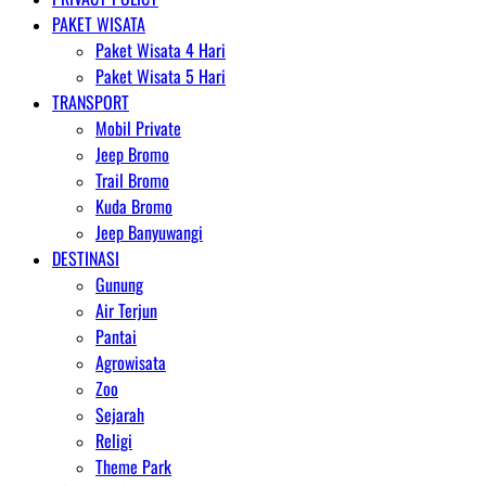
PAKET WISATA
Paket Wisata 4 Hari
Paket Wisata 5 Hari
TRANSPORT
Mobil Private
Jeep Bromo
Trail Bromo
Kuda Bromo
Jeep Banyuwangi
DESTINASI
Gunung
Air Terjun
Pantai
Agrowisata
Zoo
Sejarah
Religi
Theme Park