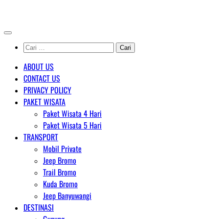
Skip
AGENT WISATA BROMO
to
content
Cari
untuk:
ABOUT US
CONTACT US
PRIVACY POLICY
PAKET WISATA
Paket Wisata 4 Hari
Paket Wisata 5 Hari
TRANSPORT
Mobil Private
Jeep Bromo
Trail Bromo
Kuda Bromo
Jeep Banyuwangi
DESTINASI