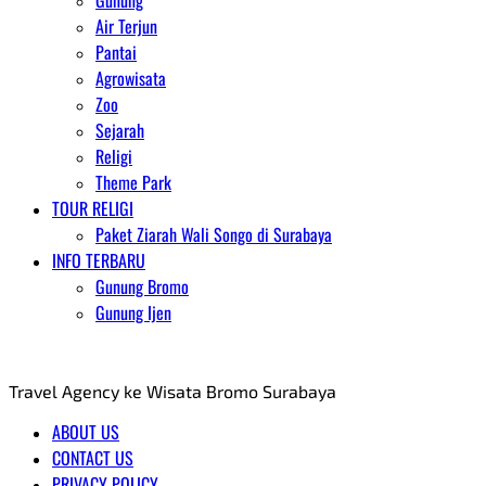
Gunung
Air Terjun
Pantai
Agrowisata
Zoo
Sejarah
Religi
Theme Park
TOUR RELIGI
Paket Ziarah Wali Songo di Surabaya
INFO TERBARU
Gunung Bromo
Gunung Ijen
AGENT WISATA BROMO
Travel Agency ke Wisata Bromo Surabaya
ABOUT US
CONTACT US
PRIVACY POLICY