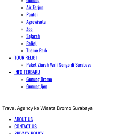
Gunung
Air Terjun
Pantai
Agrowisata
Zoo
Sejarah
Religi
Theme Park
TOUR RELIGI
Paket Ziarah Wali Songo di Surabaya
INFO TERBARU
Gunung Bromo
Gunung Ijen
AGENT WISATA BROMO
Travel Agency ke Wisata Bromo Surabaya
ABOUT US
CONTACT US
PRIVACY POLICY