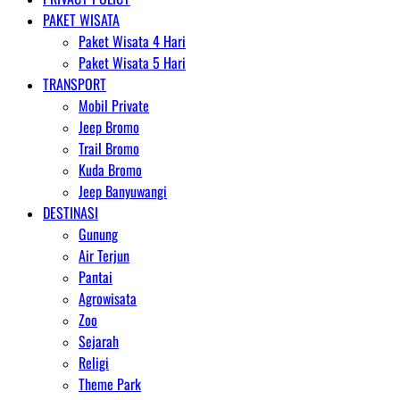
PAKET WISATA
Paket Wisata 4 Hari
Paket Wisata 5 Hari
TRANSPORT
Mobil Private
Jeep Bromo
Trail Bromo
Kuda Bromo
Jeep Banyuwangi
DESTINASI
Gunung
Air Terjun
Pantai
Agrowisata
Zoo
Sejarah
Religi
Theme Park