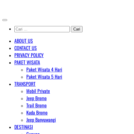
Skip
AGENT WISATA BROMO
to
content
Cari
untuk:
ABOUT US
CONTACT US
PRIVACY POLICY
PAKET WISATA
Paket Wisata 4 Hari
Paket Wisata 5 Hari
TRANSPORT
Mobil Private
Jeep Bromo
Trail Bromo
Kuda Bromo
Jeep Banyuwangi
DESTINASI