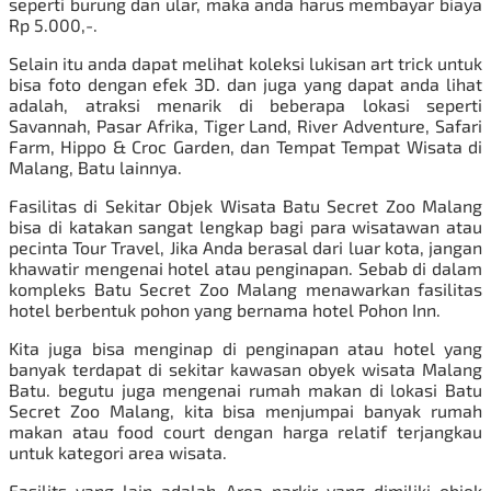
seperti burung dan ular, maka anda harus membayar biaya
Rp 5.000,-.
Selain itu anda dapat melihat koleksi lukisan art trick untuk
bisa foto dengan efek 3D. dan juga yang dapat anda lihat
adalah, atraksi menarik di beberapa lokasi seperti
Savannah, Pasar Afrika, Tiger Land, River Adventure, Safari
Farm, Hippo & Croc Garden, dan
Tempat Tempat Wisata di
Malang, Batu
lainnya.
Fasilitas di Sekitar Objek Wisata Batu Secret Zoo Malang
bisa di katakan sangat lengkap bagi para wisatawan atau
pecinta Tour Travel, Jika Anda berasal dari luar kota, jangan
khawatir mengenai hotel atau penginapan. Sebab di dalam
kompleks Batu Secret Zoo Malang menawarkan fasilitas
hotel berbentuk pohon yang bernama hotel Pohon Inn.
Kita juga bisa menginap di penginapan atau hotel yang
banyak terdapat di sekitar kawasan obyek wisata Malang
Batu. begutu juga mengenai rumah makan di lokasi Batu
Secret Zoo Malang, kita bisa menjumpai banyak rumah
makan atau food court dengan harga relatif terjangkau
untuk kategori area wisata.
Fasilits yang lain adalah Area parkir yang dimiliki objek