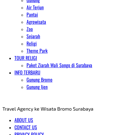
Gunung
Air Terjun
Pantai
Agrowisata
Zoo
Sejarah
Religi
Theme Park
TOUR RELIGI
Paket Ziarah Wali Songo di Surabaya
INFO TERBARU
Gunung Bromo
Gunung Ijen
AGENT WISATA BROMO
Travel Agency ke Wisata Bromo Surabaya
ABOUT US
CONTACT US
PRIVACY POLICY