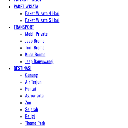
PAKET WISATA
Paket Wisata 4 Hari
Paket Wisata 5 Hari
TRANSPORT
Mobil Private
Jeep Bromo
Trail Bromo
Kuda Bromo
Jeep Banyuwangi
DESTINASI
Gunung
Air Terjun
Pantai
Agrowisata
Zoo
Sejarah
Religi
Theme Park