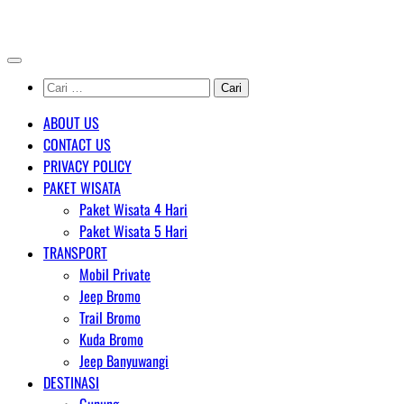
Skip
AGENT WISATA BROMO
to
content
Cari
untuk:
ABOUT US
CONTACT US
PRIVACY POLICY
PAKET WISATA
Paket Wisata 4 Hari
Paket Wisata 5 Hari
TRANSPORT
Mobil Private
Jeep Bromo
Trail Bromo
Kuda Bromo
Jeep Banyuwangi
DESTINASI