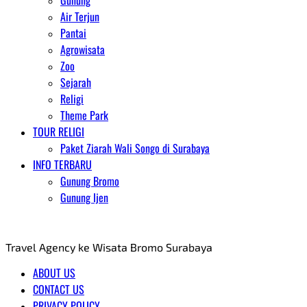
Gunung
Air Terjun
Pantai
Agrowisata
Zoo
Sejarah
Religi
Theme Park
TOUR RELIGI
Paket Ziarah Wali Songo di Surabaya
INFO TERBARU
Gunung Bromo
Gunung Ijen
AGENT WISATA BROMO
Travel Agency ke Wisata Bromo Surabaya
ABOUT US
CONTACT US
PRIVACY POLICY