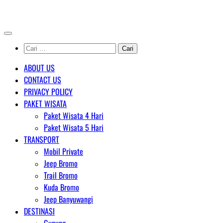
Skip
AGENT WISATA BROMO
to
content
Cari
untuk:
ABOUT US
CONTACT US
PRIVACY POLICY
PAKET WISATA
Paket Wisata 4 Hari
Paket Wisata 5 Hari
TRANSPORT
Mobil Private
Jeep Bromo
Trail Bromo
Kuda Bromo
Jeep Banyuwangi
DESTINASI