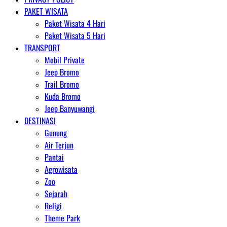
PAKET WISATA
Paket Wisata 4 Hari
Paket Wisata 5 Hari
TRANSPORT
Mobil Private
Jeep Bromo
Trail Bromo
Kuda Bromo
Jeep Banyuwangi
DESTINASI
Gunung
Air Terjun
Pantai
Agrowisata
Zoo
Sejarah
Religi
Theme Park