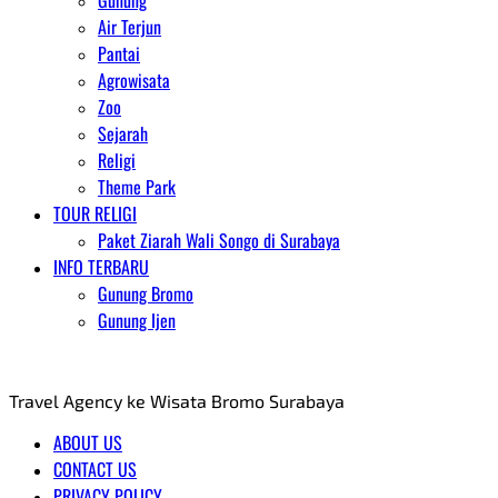
Gunung
Air Terjun
Pantai
Agrowisata
Zoo
Sejarah
Religi
Theme Park
TOUR RELIGI
Paket Ziarah Wali Songo di Surabaya
INFO TERBARU
Gunung Bromo
Gunung Ijen
AGENT WISATA BROMO
Travel Agency ke Wisata Bromo Surabaya
ABOUT US
CONTACT US
PRIVACY POLICY