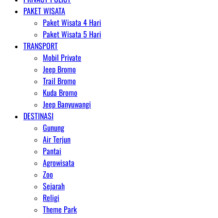
PAKET WISATA
Paket Wisata 4 Hari
Paket Wisata 5 Hari
TRANSPORT
Mobil Private
Jeep Bromo
Trail Bromo
Kuda Bromo
Jeep Banyuwangi
DESTINASI
Gunung
Air Terjun
Pantai
Agrowisata
Zoo
Sejarah
Religi
Theme Park