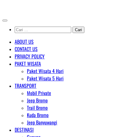
Skip
AGENT WISATA BROMO
to
content
Cari
untuk:
ABOUT US
CONTACT US
PRIVACY POLICY
PAKET WISATA
Paket Wisata 4 Hari
Paket Wisata 5 Hari
TRANSPORT
Mobil Private
Jeep Bromo
Trail Bromo
Kuda Bromo
Jeep Banyuwangi
DESTINASI