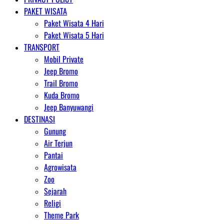
PAKET WISATA
Paket Wisata 4 Hari
Paket Wisata 5 Hari
TRANSPORT
Mobil Private
Jeep Bromo
Trail Bromo
Kuda Bromo
Jeep Banyuwangi
DESTINASI
Gunung
Air Terjun
Pantai
Agrowisata
Zoo
Sejarah
Religi
Theme Park