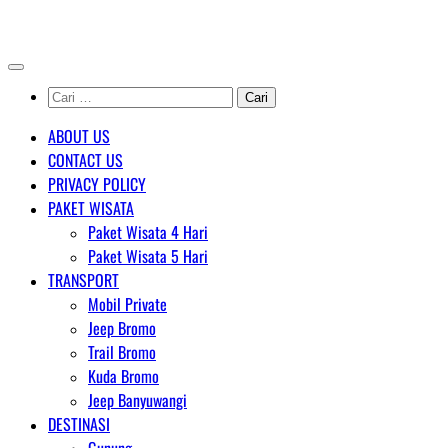
Skip
AGENT WISATA BROMO
to
content
Cari
untuk:
ABOUT US
CONTACT US
PRIVACY POLICY
PAKET WISATA
Paket Wisata 4 Hari
Paket Wisata 5 Hari
TRANSPORT
Mobil Private
Jeep Bromo
Trail Bromo
Kuda Bromo
Jeep Banyuwangi
DESTINASI