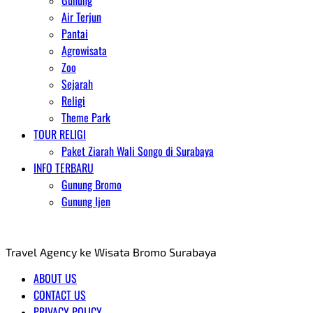
Gunung
Air Terjun
Pantai
Agrowisata
Zoo
Sejarah
Religi
Theme Park
TOUR RELIGI
Paket Ziarah Wali Songo di Surabaya
INFO TERBARU
Gunung Bromo
Gunung Ijen
AGENT WISATA BROMO
Travel Agency ke Wisata Bromo Surabaya
ABOUT US
CONTACT US
PRIVACY POLICY