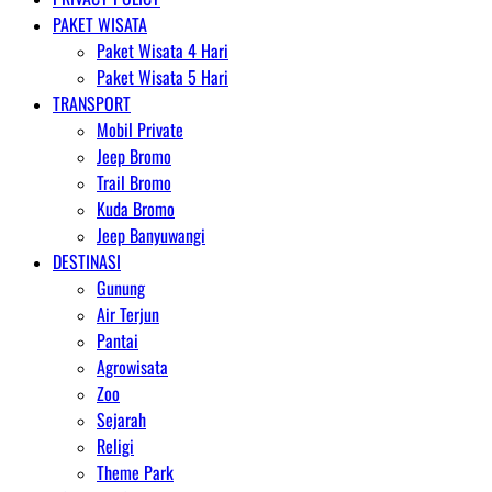
PAKET WISATA
Paket Wisata 4 Hari
Paket Wisata 5 Hari
TRANSPORT
Mobil Private
Jeep Bromo
Trail Bromo
Kuda Bromo
Jeep Banyuwangi
DESTINASI
Gunung
Air Terjun
Pantai
Agrowisata
Zoo
Sejarah
Religi
Theme Park