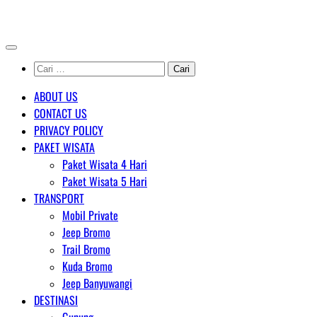
Skip
AGENT WISATA BROMO
to
content
Cari
untuk:
ABOUT US
CONTACT US
PRIVACY POLICY
PAKET WISATA
Paket Wisata 4 Hari
Paket Wisata 5 Hari
TRANSPORT
Mobil Private
Jeep Bromo
Trail Bromo
Kuda Bromo
Jeep Banyuwangi
DESTINASI