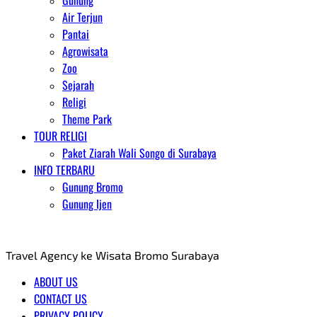
Gunung
Air Terjun
Pantai
Agrowisata
Zoo
Sejarah
Religi
Theme Park
TOUR RELIGI
Paket Ziarah Wali Songo di Surabaya
INFO TERBARU
Gunung Bromo
Gunung Ijen
AGENT WISATA BROMO
Travel Agency ke Wisata Bromo Surabaya
ABOUT US
CONTACT US
PRIVACY POLICY