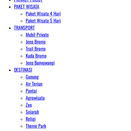
PAKET WISATA
Paket Wisata 4 Hari
Paket Wisata 5 Hari
TRANSPORT
Mobil Private
Jeep Bromo
Trail Bromo
Kuda Bromo
Jeep Banyuwangi
DESTINASI
Gunung
Air Terjun
Pantai
Agrowisata
Zoo
Sejarah
Religi
Theme Park