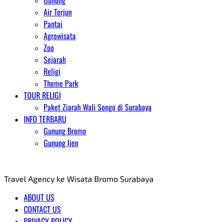
Gunung
Air Terjun
Pantai
Agrowisata
Zoo
Sejarah
Religi
Theme Park
TOUR RELIGI
Paket Ziarah Wali Songo di Surabaya
INFO TERBARU
Gunung Bromo
Gunung Ijen
AGENT WISATA BROMO
Travel Agency ke Wisata Bromo Surabaya
ABOUT US
CONTACT US
PRIVACY POLICY