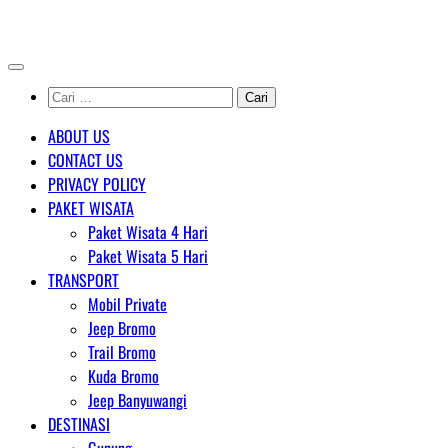
Skip
AGENT WISATA BROMO
to
content
Cari
untuk:
ABOUT US
CONTACT US
PRIVACY POLICY
PAKET WISATA
Paket Wisata 4 Hari
Paket Wisata 5 Hari
TRANSPORT
Mobil Private
Jeep Bromo
Trail Bromo
Kuda Bromo
Jeep Banyuwangi
DESTINASI