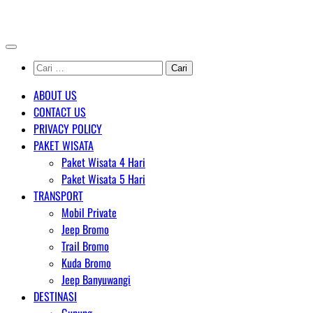
Skip
AGENT WISATA BROMO
to
content
Cari
untuk:
ABOUT US
CONTACT US
PRIVACY POLICY
PAKET WISATA
Paket Wisata 4 Hari
Paket Wisata 5 Hari
TRANSPORT
Mobil Private
Jeep Bromo
Trail Bromo
Kuda Bromo
Jeep Banyuwangi
DESTINASI