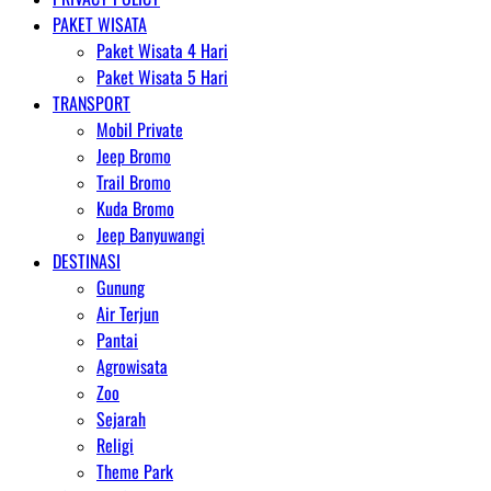
PAKET WISATA
Paket Wisata 4 Hari
Paket Wisata 5 Hari
TRANSPORT
Mobil Private
Jeep Bromo
Trail Bromo
Kuda Bromo
Jeep Banyuwangi
DESTINASI
Gunung
Air Terjun
Pantai
Agrowisata
Zoo
Sejarah
Religi
Theme Park