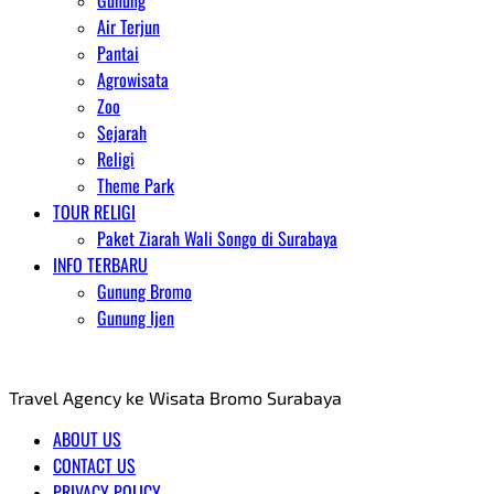
Gunung
Air Terjun
Pantai
Agrowisata
Zoo
Sejarah
Religi
Theme Park
TOUR RELIGI
Paket Ziarah Wali Songo di Surabaya
INFO TERBARU
Gunung Bromo
Gunung Ijen
AGENT WISATA BROMO
Travel Agency ke Wisata Bromo Surabaya
ABOUT US
CONTACT US
PRIVACY POLICY