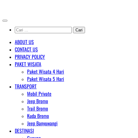
Skip
AGENT WISATA BROMO
to
content
Cari
untuk:
ABOUT US
CONTACT US
PRIVACY POLICY
PAKET WISATA
Paket Wisata 4 Hari
Paket Wisata 5 Hari
TRANSPORT
Mobil Private
Jeep Bromo
Trail Bromo
Kuda Bromo
Jeep Banyuwangi
DESTINASI