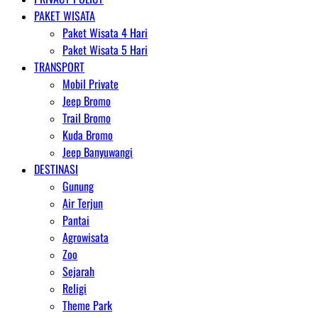
PAKET WISATA
Paket Wisata 4 Hari
Paket Wisata 5 Hari
TRANSPORT
Mobil Private
Jeep Bromo
Trail Bromo
Kuda Bromo
Jeep Banyuwangi
DESTINASI
Gunung
Air Terjun
Pantai
Agrowisata
Zoo
Sejarah
Religi
Theme Park