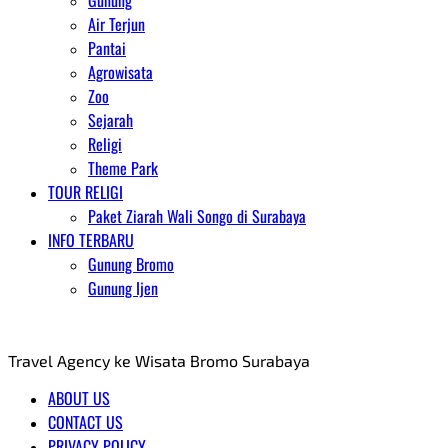
Gunung
Air Terjun
Pantai
Agrowisata
Zoo
Sejarah
Religi
Theme Park
TOUR RELIGI
Paket Ziarah Wali Songo di Surabaya
INFO TERBARU
Gunung Bromo
Gunung Ijen
AGENT WISATA BROMO
Travel Agency ke Wisata Bromo Surabaya
ABOUT US
CONTACT US
PRIVACY POLICY