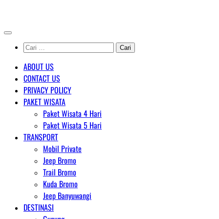
Skip
AGENT WISATA BROMO
to
content
Cari
untuk:
ABOUT US
CONTACT US
PRIVACY POLICY
PAKET WISATA
Paket Wisata 4 Hari
Paket Wisata 5 Hari
TRANSPORT
Mobil Private
Jeep Bromo
Trail Bromo
Kuda Bromo
Jeep Banyuwangi
DESTINASI