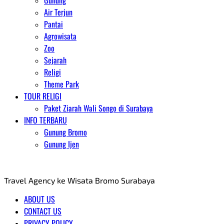
Gunung
Air Terjun
Pantai
Agrowisata
Zoo
Sejarah
Religi
Theme Park
TOUR RELIGI
Paket Ziarah Wali Songo di Surabaya
INFO TERBARU
Gunung Bromo
Gunung Ijen
AGENT WISATA BROMO
Travel Agency ke Wisata Bromo Surabaya
ABOUT US
CONTACT US
PRIVACY POLICY