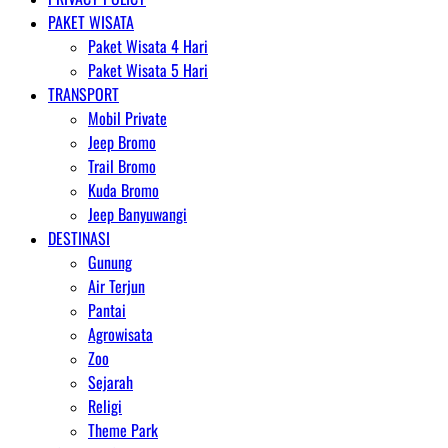
PAKET WISATA
Paket Wisata 4 Hari
Paket Wisata 5 Hari
TRANSPORT
Mobil Private
Jeep Bromo
Trail Bromo
Kuda Bromo
Jeep Banyuwangi
DESTINASI
Gunung
Air Terjun
Pantai
Agrowisata
Zoo
Sejarah
Religi
Theme Park