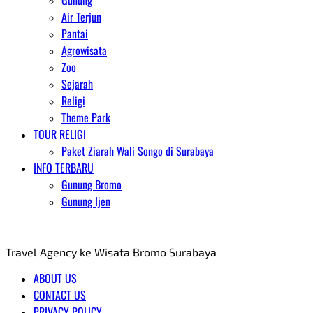
Gunung
Air Terjun
Pantai
Agrowisata
Zoo
Sejarah
Religi
Theme Park
TOUR RELIGI
Paket Ziarah Wali Songo di Surabaya
INFO TERBARU
Gunung Bromo
Gunung Ijen
AGENT WISATA BROMO
Travel Agency ke Wisata Bromo Surabaya
ABOUT US
CONTACT US
PRIVACY POLICY