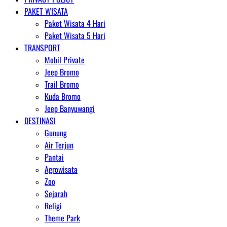
PAKET WISATA
Paket Wisata 4 Hari
Paket Wisata 5 Hari
TRANSPORT
Mobil Private
Jeep Bromo
Trail Bromo
Kuda Bromo
Jeep Banyuwangi
DESTINASI
Gunung
Air Terjun
Pantai
Agrowisata
Zoo
Sejarah
Religi
Theme Park