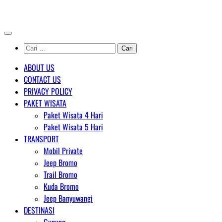
Skip
AGENT WISATA BROMO
to
content
Cari
untuk:
ABOUT US
CONTACT US
PRIVACY POLICY
PAKET WISATA
Paket Wisata 4 Hari
Paket Wisata 5 Hari
TRANSPORT
Mobil Private
Jeep Bromo
Trail Bromo
Kuda Bromo
Jeep Banyuwangi
DESTINASI