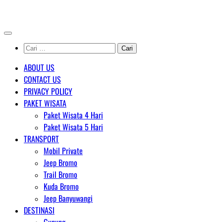
Skip
AGENT WISATA BROMO
to
content
Cari
untuk:
ABOUT US
CONTACT US
PRIVACY POLICY
PAKET WISATA
Paket Wisata 4 Hari
Paket Wisata 5 Hari
TRANSPORT
Mobil Private
Jeep Bromo
Trail Bromo
Kuda Bromo
Jeep Banyuwangi
DESTINASI