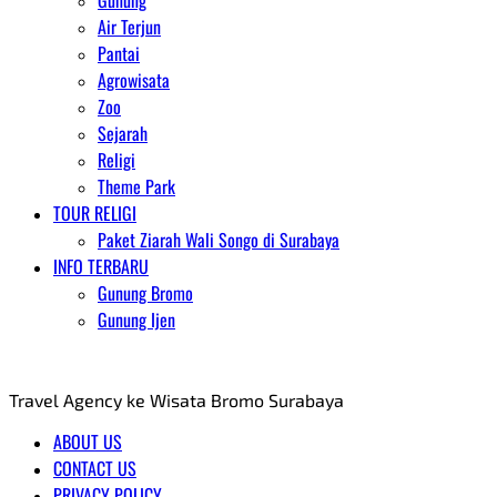
Gunung
Air Terjun
Pantai
Agrowisata
Zoo
Sejarah
Religi
Theme Park
TOUR RELIGI
Paket Ziarah Wali Songo di Surabaya
INFO TERBARU
Gunung Bromo
Gunung Ijen
AGENT WISATA BROMO
Travel Agency ke Wisata Bromo Surabaya
ABOUT US
CONTACT US
PRIVACY POLICY