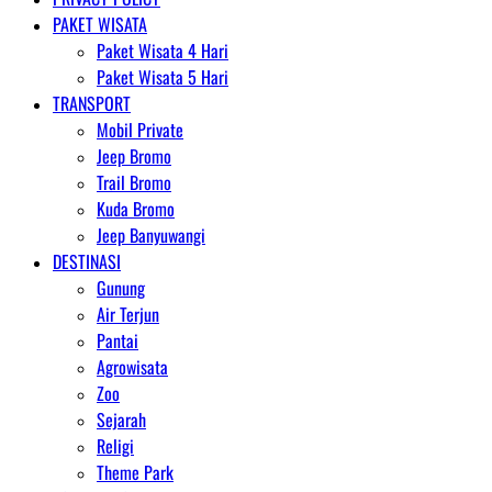
PAKET WISATA
Paket Wisata 4 Hari
Paket Wisata 5 Hari
TRANSPORT
Mobil Private
Jeep Bromo
Trail Bromo
Kuda Bromo
Jeep Banyuwangi
DESTINASI
Gunung
Air Terjun
Pantai
Agrowisata
Zoo
Sejarah
Religi
Theme Park