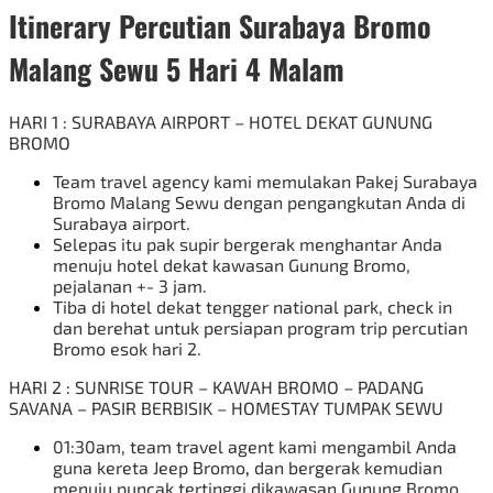
Itinerary
Percutian Surabaya Bromo
Malang Sewu 5 Hari 4 Malam
HARI 1 : SURABAYA AIRPORT – HOTEL DEKAT GUNUNG
BROMO
Team travel agency kami memulakan
Pakej Surabaya
Bromo Malang
Sewu dengan pengangkutan Anda di
Surabaya airport.
Selepas itu pak
supir
bergerak menghantar Anda
menuju hotel dekat kawasan Gunung Bromo,
pejalanan +- 3 jam.
Tiba di hotel dekat tengger national park, check in
dan berehat untuk persiapan program trip
percutian
Bromo
esok hari 2.
HARI 2 : SUNRISE TOUR – KAWAH BROMO – PADANG
SAVANA – PASIR BERBISIK – HOMESTAY TUMPAK SEWU
01:30am, team travel agent kami mengambil Anda
guna kereta
Jeep Bromo
,
dan bergerak kemudian
menuju puncak tertinggi dikawasan Gunung Bromo,