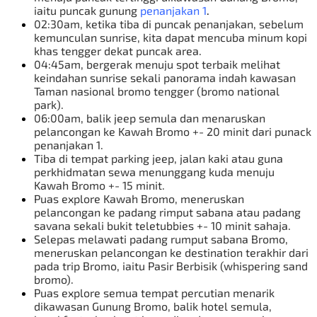
iaitu puncak gunung
penanjakan 1
.
02:30am, ketika tiba di puncak penanjakan, sebelum
kemunculan sunrise, kita dapat mencuba minum kopi
khas tengger dekat puncak area.
04:45am, bergerak menuju spot terbaik melihat
keindahan sunrise sekali panorama indah kawasan
Taman nasional bromo tengger (bromo national
park).
06:00am, balik jeep semula dan menaruskan
pelancongan ke Kawah Bromo +- 20 minit dari punack
penanjakan 1.
Tiba di tempat parking jeep, jalan kaki atau guna
perkhidmatan sewa menunggang kuda menuju
Kawah Bromo +- 15 minit.
Puas explore Kawah Bromo, meneruskan
pelancongan ke padang rimput sabana atau
padang
savana
sekali bukit teletubbies +- 10 minit sahaja.
Selepas melawati padang rumput sabana Bromo,
meneruskan pelancongan ke destination terakhir dari
pada trip Bromo, iaitu Pasir Berbisik (whispering sand
bromo).
Puas explore semua tempat percutian menarik
dikawasan Gunung Bromo, balik hotel semula,