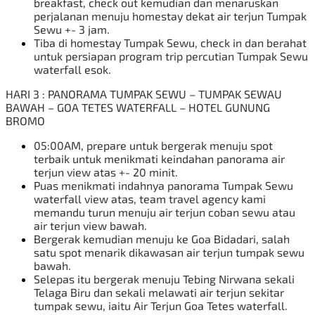
breakfast, check out kemudian dan menaruskan
perjalanan menuju homestay dekat air terjun Tumpak
Sewu +- 3 jam.
Tiba di homestay Tumpak Sewu, check in dan berahat
untuk persiapan program trip
percutian Tumpak Sewu
waterfall esok.
HARI 3 : PANORAMA TUMPAK SEWU – TUMPAK SEWAU
BAWAH – GOA TETES WATERFALL – HOTEL GUNUNG
BROMO
05:00AM, prepare untuk bergerak menuju spot
terbaik untuk menikmati keindahan panorama air
terjun view atas +- 20 minit.
Puas menikmati indahnya panorama Tumpak Sewu
waterfall view atas, team travel agency kami
memandu turun menuju air terjun coban sewu atau
air terjun view bawah.
Bergerak kemudian menuju ke Goa Bidadari, salah
satu spot menarik dikawasan air terjun tumpak sewu
bawah.
Selepas itu bergerak menuju Tebing Nirwana sekali
Telaga Biru dan sekali melawati air terjun sekitar
tumpak sewu, iaitu Air Terjun Goa Tetes waterfall.