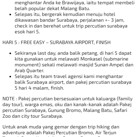
menghantar Anda ke Brawijaya, iaitu tempat membeli
belah popular dekat Malang Batu.
Selepas itu, bergerak kemudian menuju hotel
dikawasan bandar Surabaya, perjalanan +- 3 jam,
check in dan berehat untuk trip percutian surabaya
esok hari 5.
HARI 5 : FREE EASY – SURABAYA AIRPORT, FINISH
Sekiranya last day, anda balik petang, di hari 5 dapat
kita gunakan untuk melawati Monkasel (submarine
monument) sekali melawati masjid Sunan Ampel dan
Arab Quarter.
Selepas itu team travel agensi kami menghantar
balik Surabaya airport, dan pakej percutian surabaya
5 hari 4 malam, finish.
NOTE : Pakej percutian bersesuaian untuk kaluarga (family
day tour), warga emas, oku dan kanak-kanak adalah Pakej
percutian Surabaya, Gunung
Bromo
,
Malang Batu, Safari
Zoo dan city tour Surabaya.
Untuk anak muda yang gemar dengan trip hiking dan
adventure adalah
Pakej Percutian Bromo
, Air Terjun