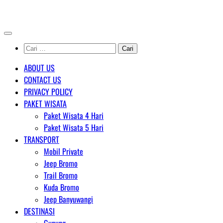
Skip
AGENT WISATA BROMO
to
content
Cari
untuk:
ABOUT US
CONTACT US
PRIVACY POLICY
PAKET WISATA
Paket Wisata 4 Hari
Paket Wisata 5 Hari
TRANSPORT
Mobil Private
Jeep Bromo
Trail Bromo
Kuda Bromo
Jeep Banyuwangi
DESTINASI