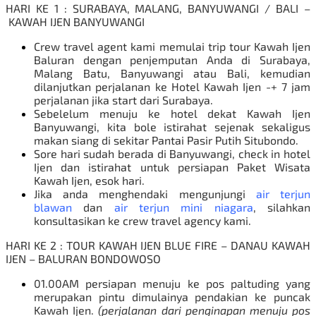
HARI KE 1 : SURABAYA, MALANG, BANYUWANGI / BALI –
KAWAH IJEN BANYUWANGI
Crew travel agent kami memulai trip tour Kawah Ijen
Baluran dengan penjemputan Anda di Surabaya,
Malang Batu, Banyuwangi atau Bali, kemudian
dilanjutkan perjalanan ke
Hotel Kawah Ijen
-+ 7 jam
perjalanan jika start dari
Surabaya
.
Sebelelum menuju ke hotel dekat Kawah Ijen
Banyuwangi, kita bole istirahat sejenak sekaligus
makan siang di sekitar Pantai Pasir Putih Situbondo.
Sore hari sudah berada di Banyuwangi, check in hotel
Ijen dan istirahat untuk persiapan
Paket Wisata
Kawah Ijen
, esok hari.
Jika anda menghendaki mengunjungi
air terjun
blawan
dan
air terjun mini niagara
, silahkan
konsultasikan ke crew travel agency kami.
HARI KE 2 : TOUR KAWAH IJEN BLUE FIRE – DANAU KAWAH
IJEN – BALURAN BONDOWOSO
01.00AM persiapan menuju ke pos paltuding yang
merupakan pintu dimulainya pendakian ke puncak
Kawah Ijen.
(perjalanan dari penginapan menuju pos