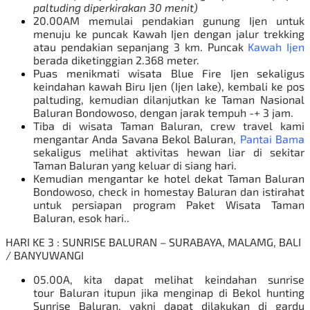
paltuding diperkirakan 30 menit)
20.00AM memulai pendakian gunung Ijen untuk
menuju ke puncak Kawah Ijen dengan jalur trekking
atau pendakian sepanjang 3 km. Puncak
Kawah Ijen
berada diketinggian 2.368 meter.
Puas menikmati wisata Blue Fire Ijen sekaligus
keindahan kawah Biru Ijen (Ijen lake), kembali ke pos
paltuding, kemudian dilanjutkan ke Taman Nasional
Baluran Bondowoso, dengan jarak tempuh -+ 3 jam.
Tiba di wisata Taman Baluran, crew travel kami
mengantar Anda Savana Bekol Baluran,
Pantai Bama
sekaligus melihat aktivitas hewan liar di sekitar
Taman Baluran yang keluar di siang hari.
Kemudian mengantar ke hotel dekat Taman Baluran
Bondowoso, check in homestay Baluran dan istirahat
untuk persiapan program
Paket Wisata Taman
Baluran
, esok hari..
HARI KE 3 : SUNRISE BALURAN – SURABAYA, MALAMG, BALI
/ BANYUWANGI
05.00A, kita dapat melihat keindahan
sunrise
tour
Baluran itupun jika menginap di Bekol hunting
Sunrise Baluran, yakni dapat dilakukan di gardu