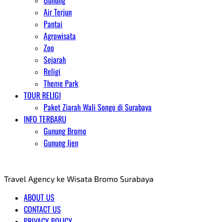
Gunung
Air Terjun
Pantai
Agrowisata
Zoo
Sejarah
Religi
Theme Park
TOUR RELIGI
Paket Ziarah Wali Songo di Surabaya
INFO TERBARU
Gunung Bromo
Gunung Ijen
AGENT WISATA BROMO
Travel Agency ke Wisata Bromo Surabaya
ABOUT US
CONTACT US
PRIVACY POLICY