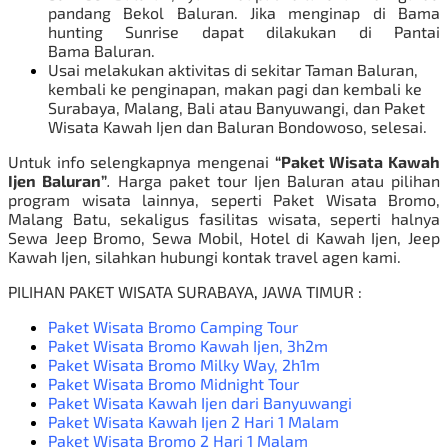
pandang Bekol Baluran. Jika menginap di Bama
hunting Sunrise dapat dilakukan di Pantai
Bama Baluran.
Usai melakukan aktivitas di sekitar Taman Baluran,
kembali ke penginapan, makan pagi dan kembali ke
Surabaya, Malang, Bali atau Banyuwangi, dan
Paket
Wisata Kawah Ijen
dan Baluran Bondowoso, selesai.
Untuk info selengkapnya mengenai
“
Paket Wisata Kawah
Ijen Baluran”
.
Harga paket tour Ijen Baluran atau pilihan
program wisata lainnya, seperti
Paket Wisata Bromo
,
Malang Batu, sekaligus fasilitas wisata, seperti halnya
Sewa Jeep Bromo
, Sewa Mobil, Hotel di Kawah Ijen,
Jeep
Kawah Ijen
, silahkan hubungi kontak travel agen kami.
PILIHAN
PAKET WISATA SURABAYA
,
JAWA TIMUR :
Paket Wisata Bromo Camping Tour
Paket Wisata Bromo Kawah Ijen
, 3h2m
Paket Wisata Bromo Milky Way
, 2h1m
Paket Wisata Bromo Midnight Tour
Paket Wisata Kawah Ijen dari Banyuwangi
Paket Wisata Kawah Ijen 2 Hari 1 Malam
Paket Wisata Bromo 2 Hari 1 Malam