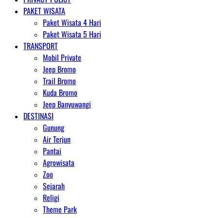
PAKET WISATA
Paket Wisata 4 Hari
Paket Wisata 5 Hari
TRANSPORT
Mobil Private
Jeep Bromo
Trail Bromo
Kuda Bromo
Jeep Banyuwangi
DESTINASI
Gunung
Air Terjun
Pantai
Agrowisata
Zoo
Sejarah
Religi
Theme Park