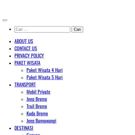
Skip
AGENT WISATA BROMO
to
content
Cari
untuk:
ABOUT US
CONTACT US
PRIVACY POLICY
PAKET WISATA
Paket Wisata 4 Hari
Paket Wisata 5 Hari
TRANSPORT
Mobil Private
Jeep Bromo
Trail Bromo
Kuda Bromo
Jeep Banyuwangi
DESTINASI