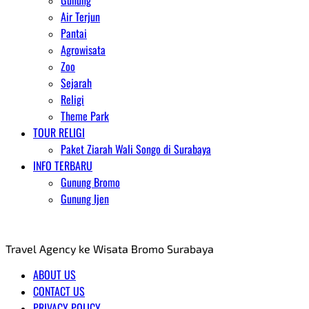
Gunung
Air Terjun
Pantai
Agrowisata
Zoo
Sejarah
Religi
Theme Park
TOUR RELIGI
Paket Ziarah Wali Songo di Surabaya
INFO TERBARU
Gunung Bromo
Gunung Ijen
AGENT WISATA BROMO
Travel Agency ke Wisata Bromo Surabaya
ABOUT US
CONTACT US
PRIVACY POLICY